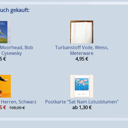
uch gekauft:
ly Moorhead, Bob
Turbanstoff Voile, Weiss,
r. Cysewsky
Meterware
5
€
4,95
€
Herren, Schwarz
Postkarte "Sat Nam Lotusblumen"
5
€
ab 1,30
€
108,00 €