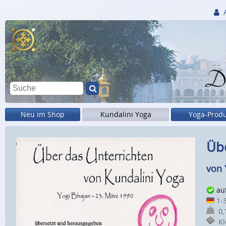
Di
Neu im Shop
Kundalini Yoga
Yoga-Prod
Übe
von 
au
1-3
0,1
Kle