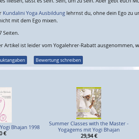
 es fließen, lasst es sein. Sein, um zu sein. Aber gebt euc
er
Kundalini Yoga Ausbildung
lehrnst du, ohne dein Ego zu unt
nicht mit dem Ego mixen.
7 Seiten.
r Artikel ist leider vom Yogalehrer-Rabatt ausgenommen, w
uktangaben
Bewertung schreiben
Summer Classes with the Master -
- Yogi Bhajan 1998
Yogagems mit Yogi Bhajan
0
€
29,94
€