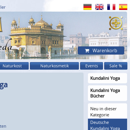
ler
eda
Warenkorb
Naturkost
Naturkosmetik
Events
Sale %
Kundalini Yoga
oga
Kundalini Yoga
Bücher
Neu in dieser
Kategorie
Deutsche
sten
Kundalini Yoga