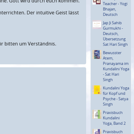
h Mühe. Gott wird durch euch kommen.
Teacher - Yogi
Bhajan,
errichten. Der intuitive Geist lässt
Deutsch
Jap Ji Sahib
Gurmukhi -
Deutsch,
Überset­zung
ir bitten um Verständnis.
Sat Hari Singh
Bewusster
Atem,
Pranayama im
Kundalini Yoga
- Sat Hari
Singh
Kundalini Yoga
für Kopf und
Psyche - Satya
Singh
Praxisbuch
Kundalini
Yoga, Band 2
Praxisbuch