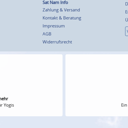
Sat Nam Info
D
Zahlung & Versand
E
Kontakt & Beratung
Ü
Impressum
AGB
Widerrufsrecht
mehr
r Yogis
Ein