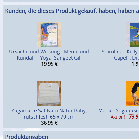
Kunden, die dieses Produkt gekauft haben, haben a
Ursache und Wirkung - Meme und
Spirulina - Kel
Kundalini Yoga, Sangeet Gill
Capelli, D
19,95
€
1,9
Yogamatte Sat Nam Natur Baby,
Mahan Yogahose 
rutschfest, 65 x 70 cm
79,9
Aktion!
36,95
€
Produktangaben