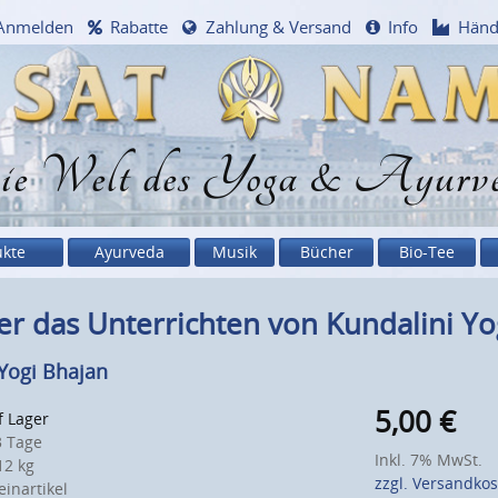
Anmelden
Rabatte
Zahlung & Versand
Info
Händ
e Welt des Yoga & Ayurv
ukte
Ayurveda
Musik
Bücher
Bio-Tee
r das Unterrichten von Kundalini Y
Yogi Bhajan
5,00
€
f Lager
 Tage
Inkl. 7% MwSt.
2 kg
zzgl. Versandko
inartikel