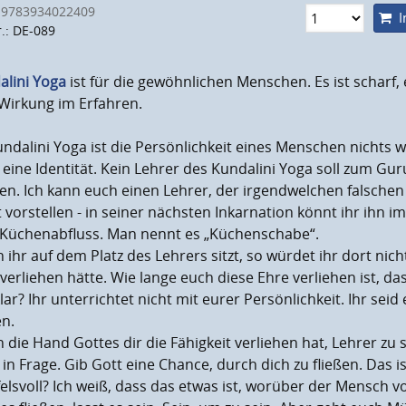
 9783934022409
I
r.: DE-089
alini Yoga
ist für die gewöhnlichen Menschen. Es ist scharf, es
Wirkung im Erfahren.
ndalini Yoga ist die Persönlichkeit eines Menschen nichts wei
 eine Identität. Kein Lehrer des Kundalini Yoga soll zum G
n. Ich kann euch einen Lehrer, der irgendwelchen falschen 
t vorstellen - in seiner nächsten Inkarnation könnt ihr ihn
Küchenabfluss. Man nennt es „Küchenschabe“.
ihr auf dem Platz des Lehrers sitzt, so würdet ihr dort nich
verliehen hätte. Wie lange euch diese Ehre verliehen ist, das
lar? Ihr unterrichtet nicht mit eurer Persönlichkeit. Ihr seid 
en.
die Hand Gottes dir die Fähigkeit verliehen hat, Lehrer zu sei
 in Frage. Gib Gott eine Chance, durch dich zu fließen. Das ist
elsvoll? Ich weiß, dass das etwas ist, worüber der Mensch voll