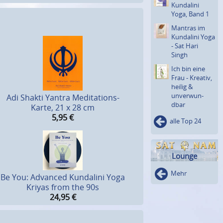
Kundalini
Yoga, Band 1
Mantras im
Kundalini Yoga
- Sat Hari
Singh
Ich bin eine
Frau - Kreativ,
heilig &
unverwun­
Adi Shakti Yantra Meditations-
dbar
Karte, 21 x 28 cm
5,95
€
alle Top 24
Lounge
Mehr
Be You: Advanced Kundalini Yoga
Kriyas from the 90s
24,95
€