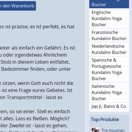
Bücher
n den Warenkorb
Englische
Kundalini Yoga
Bücher
 ist präzise, es ist perfekt, es hat
Französische
Kundalini Bücher
Niederlän­dische
ter als einfach ein Gefährt. Es ist
Kundalini Bücher
uru oder irgendetwas Ähnlichem
Spanische &
Stolz in diesem Leben entfaltet,
Portugie­sische
 im Badezimmer finden, oder unter
Kundalini Yoga
Bücher
t sitzen, wenn Gott euch nicht die
Italienische
 ist eine Frage eures Gebetes. Ist
Kundalini Yoga
ein Transportmittel - lasst es
Bücher
Jap Ji, Banis & Co.
n, so sei einer. Stell es einfach
 alles. Lass es fließen. Möglich?
Top-Produkte
er Zweifel ist - lasst es gehen,
The Aquarian