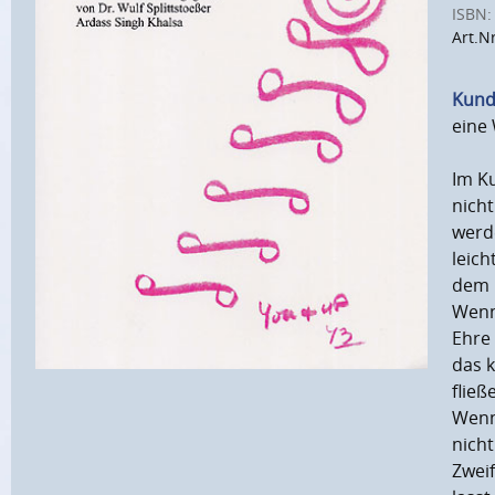
ISBN:
Art.N
Kund
eine 
Im Ku
nicht
werde
leich
dem 
Wenn 
Ehre 
das k
fließ
Wenn 
nicht
Zweif