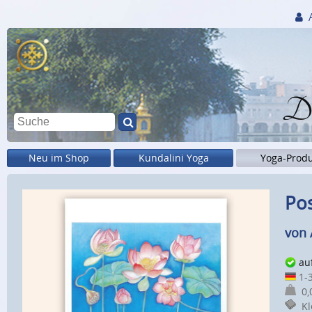
Di
Neu im Shop
Kundalini Yoga
Yoga-Prod
Po
von 
au
1-3
0,0
Kle