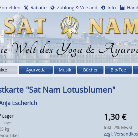
Anmelden
Rabatte
Zahlung & Versand
Info
Händ
e Welt des Yoga & Ayurv
ukte
Ayurveda
Musik
Bücher
Bio-Tee
stkarte "Sat Nam Lotusblumen"
Anja Escherich
1,30
€
f Lager
 Tage
Inkl. 7% MwSt.
5 kg
zzgl. Versandko
inartikel