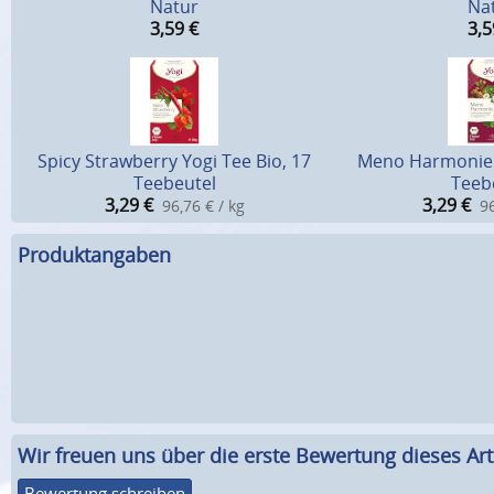
Natur
Na
3,59
€
3,5
Spicy Strawberry Yogi Tee Bio, 17
Meno Harmonie Y
Teebeutel
Teeb
3,29
€
3,29
€
96,76 € / kg
96
Produktangaben
Wir freuen uns über die erste Bewertung dieses Arti
Bewertung schreiben