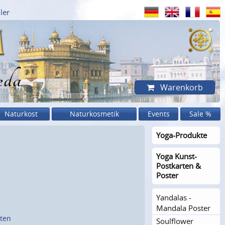
ler
eda
Warenkorb
Naturkost
Naturkosmetik
Events
Sale %
Yoga-Produkte
Yoga Kunst-
Postkarten &
Poster
Yandalas -
Mandala Poster
sten
Soulflower