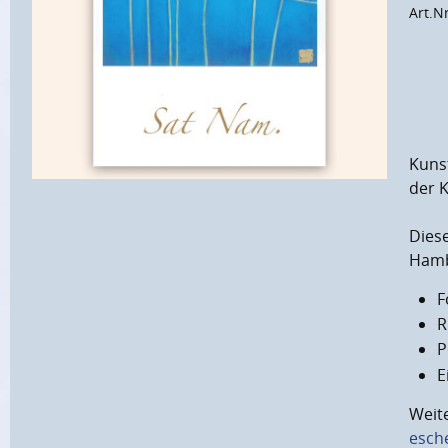
Art.N
Kuns
der 
Diese
Hamb
F
R
P
E
Weit
esch