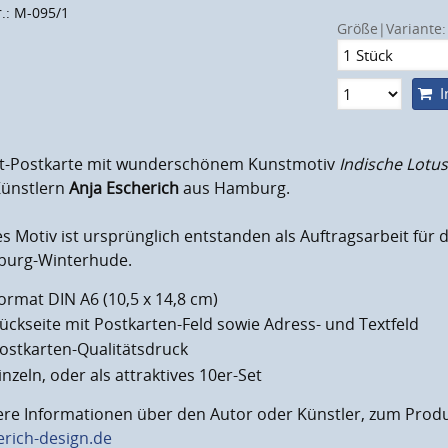
r.: M-095/1
Größe|Variante:
I
t-Postkarte mit wunderschönem Kunstmotiv
Indische Lotu
Künstlern
Anja Escherich
aus Hamburg.
s Motiv ist ursprünglich entstanden als Auftragsarbeit fü
urg-Winterhude.
ormat DIN A6 (10,5 x 14,8 cm)
ückseite mit Postkarten-Feld sowie Adress- und Textfeld
ostkarten-Qualitätsdruck
inzeln, oder als attraktives 10er-Set
ere Informationen über den Autor oder Künstler, zum Produ
erich-design.de