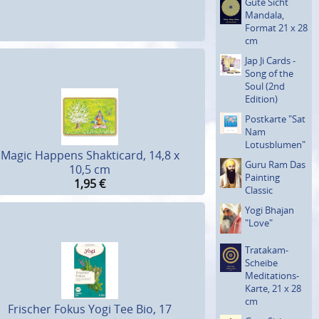
Gute Sicht
Mandala,
Format 21 x 28
cm
Jap Ji Cards -
Song of the
Soul (2nd
Edition)
Postkarte "Sat
Nam
Lotusblu­men"
Magic Happens Shakticard, 14,8 x
Guru Ram Das
10,5 cm
Painting
1,95
€
Classic
Yogi Bhajan
"Love"
Tratakam-
Scheibe
Medita­tions-
Karte, 21 x 28
cm
Frischer Fokus Yogi Tee Bio, 17