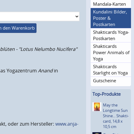
Mandala-Karten
Kundalini Bilder,
Poster &
Postkarten
n den Warenkorb
Shakticards Yoga-
Postkarten
Shakticards
sblüten - "Lotus Nelumbo Nucifera"
Power Animals of
Yoga
Shakticards
r das Yogazentrum
Anand
in
Starlight on Yoga
Gutscheine
Top-Produkte
May the
Longtime Sun
Shine... Shakti­
card, 14,8 x
kt, oder zum Hersteller:
www.anja-
10,5 cm