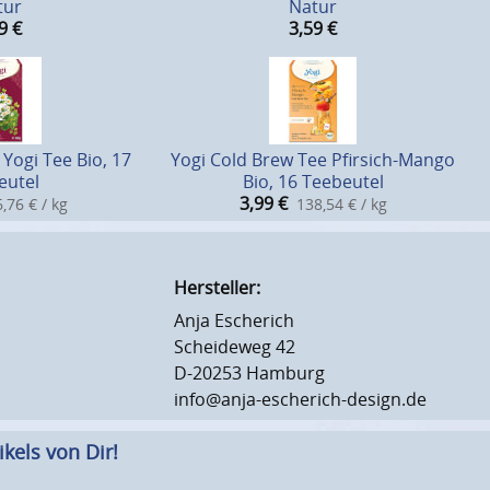
tur
Natur
9
€
3,59
€
ogi Tee Bio, 17
Yogi Cold Brew Tee Pfirsich-Mango
eutel
Bio, 16 Teebeutel
3,99
€
,76 € / kg
138,54 € / kg
Hersteller:
Anja Escherich
Scheideweg 42
D-20253 Hamburg
info@anja-escherich-design.de
kels von Dir!