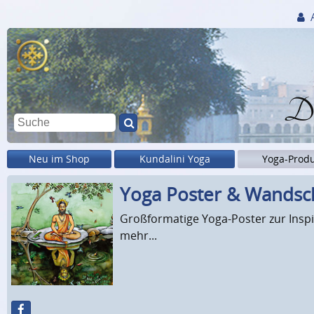
Di
Neu im Shop
Kundalini Yoga
Yoga-Prod
Yoga Poster & Wands
Großformatige Yoga-Poster zur Insp
mehr...