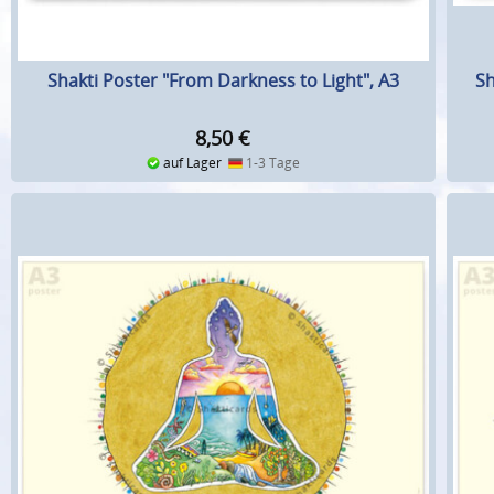
Shakti Poster "From Darkness to Light", A3
Sh
8,50
€
auf Lager
1-3 Tage