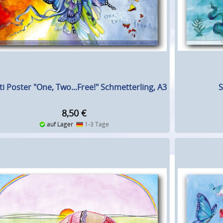
S
ti Poster "One, Two...Free!" Schmetterling, A3
8,50
€
auf Lager
1-3 Tage