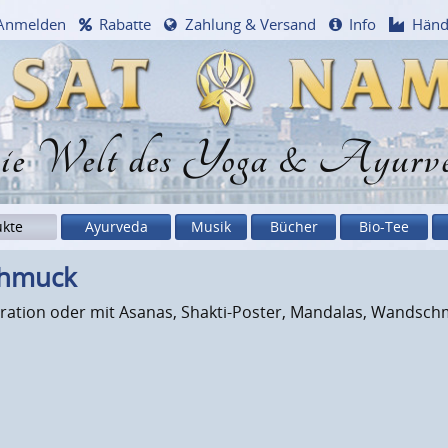
Anmelden
Rabatte
Zahlung & Versand
Info
Händ
e Welt des Yoga & Ayurv
ukte
Ayurveda
Musik
Bücher
Bio-Tee
chmuck
iration oder mit Asanas, Shakti-Poster, Mandalas, Wandsc