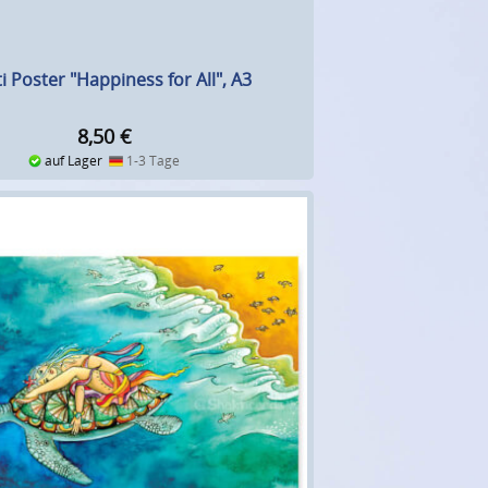
i Poster "Happiness for All", A3
8,50
€
auf Lager
1-3 Tage