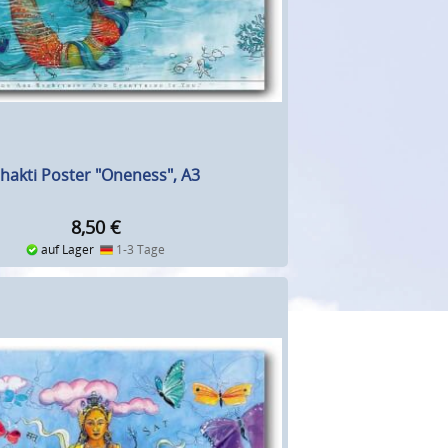
hakti Poster "Oneness", A3
8,50
€
auf Lager
1-3 Tage