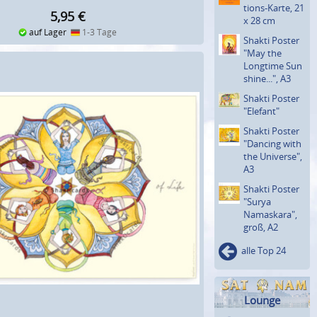
tions-Karte, 21
5,95
€
x 28 cm
auf Lager
1-3 Tage
Shakti Poster
"May the
Longtime Sun
shine...", A3
Shakti Poster
"Elefant"
Shakti Poster
"Dancing with
the Universe",
A3
Shakti Poster
"Surya
Namaska­ra",
groß, A2
alle Top 24
Lounge