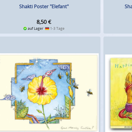
Shakti Poster "Elefant"
Sha
8,50
€
auf Lager
1-3 Tage