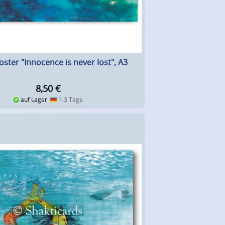
oster "Innocence is never lost", A3
8,50
€
auf Lager
1-3 Tage