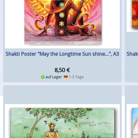
Shakti Poster "May the Longtime Sun shine...", A3
Shak
8,50
€
auf Lager
1-3 Tage