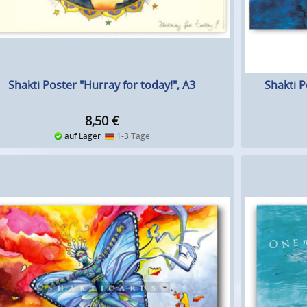
Shakti P
Shakti Poster "Hurray for today!", A3
8,50
€
auf Lager
1-3 Tage