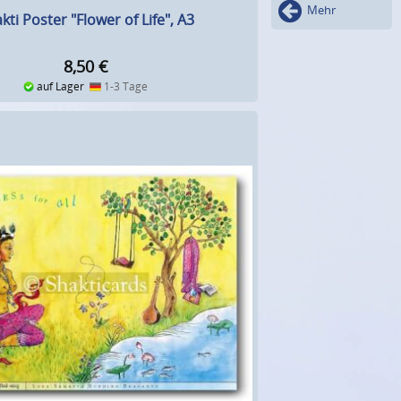
Mehr
kti Poster "Flower of Life", A3
8,50
€
auf Lager
1-3 Tage