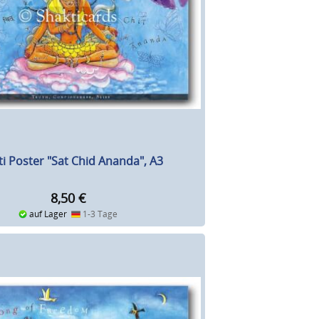
ti Poster "Sat Chid Ananda", A3
8,50
€
auf Lager
1-3 Tage