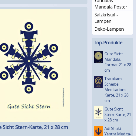
Yandalas -
Mandala Poster
Sal­zkristall-
Lampen
Deko-Lampen
Top-Produkte
Gute Sicht
Mandala,
Format 21 x 28
cm
Tratakam-
Scheibe
Medita­tions-
Karte, 21 x 28
cm
Gute Sicht
Stern-Karte, 21
x 28 cm
 Sicht Stern-Karte, 21 x 28 cm
Adi Shakti
Yantra Medita­