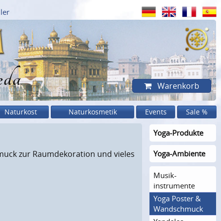
ler
eda
Warenkorb
Naturkost
Naturkosmetik
Events
Sale %
Yoga-Produkte
hmuck zur Raumdekoration und vieles
Yoga-Ambiente
Musik­
instrumente
Yoga Poster &
Wandschmuck