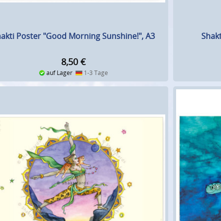
Shakt
akti Poster "Good Morning Sunshine!", A3
8,50
€
auf Lager
1-3 Tage