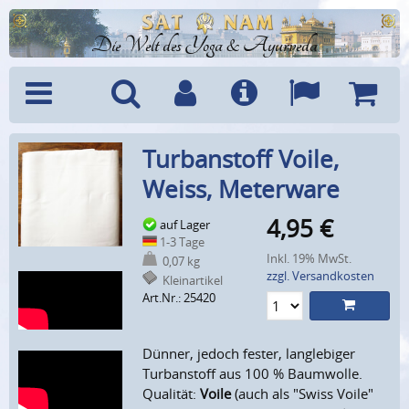
Die Welt des Yoga & Ayurveda
Menü
Suche
Benutzerkonto
Info
Sprachen
Warenk
Turbanstoff Voile,
Weiss, Meterware
4,95
€
auf Lager
1-3 Tage
Inkl. 19% MwSt.
0,07 kg
zzgl. Versandkosten
Kleinartikel
Art.Nr.: 25420
Dünner, jedoch fester, langlebiger
Turbanstoff aus 100 % Baumwolle.
Qualität:
Voile
(auch als "Swiss Voile"