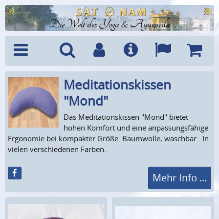
Die Welt des Yoga & Ayurveda
Meditations­kissen
Menü
Suche
Benutzerkonto
Info
Sprachen
Warenk
"Mond"
Das Meditationskissen "Mond" bietet
hohen Komfort und eine anpassungsfähige
Ergonomie bei kompakter Größe. Baumwolle, waschbar. In
vielen verschiedenen Farben.
Mehr Info ...