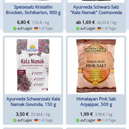
Speisesalz Kristallin
Ayurveda Schwarz-Salz
Brocken, Sichtkarton, 900 g
"Kala Namak" Cosmoveda
6,80
€
ab 1,69
€
7,55 € / kg
42,25 € / kg
auf Lager
1-3 Tage
auf Lager
1-3 Tage
Ayurveda Schwarzsalz Kala
Himalayan Pink Salt
Namak Govinda, 150 g
Anjappar, 500 g
3,50
€
1,99
€
23,34 € / kg
3,98 € / kg
auf Lager
1-3 Tage
auf Lager
1-3 Tage