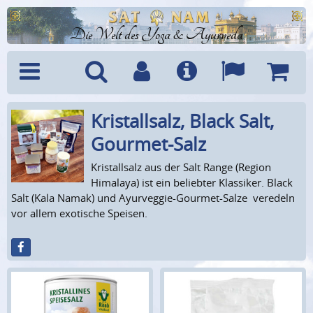
Die Welt des Yoga & Ayurveda
Kristal­lsalz, Black Salt,
Menü
Suche
Benutzerkonto
Info
Sprachen
Warenk
Gourmet-Salz
Kristallsalz aus der Salt Range (Region
Himalaya) ist ein beliebter Klassiker. Black
Salt (Kala Namak) und Ayurveggie-Gourmet-Salze veredeln
vor allem exotische Speisen.