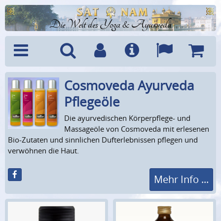
Die Welt des Yoga & Ayurveda
Cosmoveda Ayurveda
Menü
Suche
Benutzerkonto
Info
Sprachen
Warenk
Pflegeöle
Die ayurvedischen Körperpflege- und
Massageöle von Cosmoveda mit erlesenen
Bio-Zutaten und sinnlichen Dufterlebnissen pflegen und
verwöhnen die Haut.
Mehr Info ...