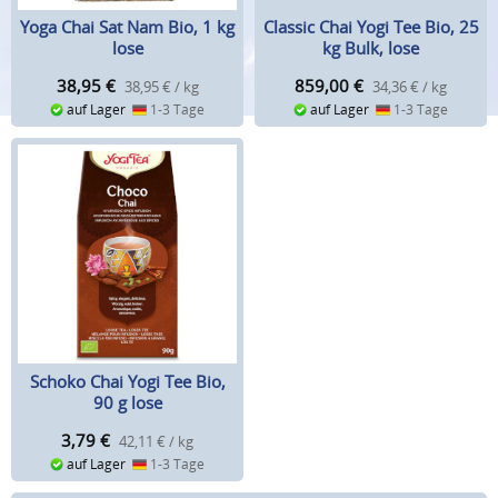
Classic Chai Yogi Tee Bio, 25
Yoga Chai Sat Nam Bio, 1 kg
kg Bulk, lose
lose
859,00
€
38,95
€
34,36 € / kg
38,95 € / kg
auf Lager
1-3 Tage
auf Lager
1-3 Tage
Schoko Chai Yogi Tee Bio,
90 g lose
3,79
€
42,11 € / kg
auf Lager
1-3 Tage