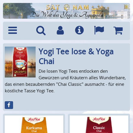
Die Welt des Yoga & Ayurveda
Yogi Tee lose & Yoga
Menü
Suche
Benutzerkonto
Info
Sprachen
Warenk
Chai
Die losen Yogi Tees entlocken den
Gewürzen und Kräutern alles Wunderbare,
das einen bezaubernden "Chai Classic" ausmacht - für eine
köstliche Tasse Yogi Tee.