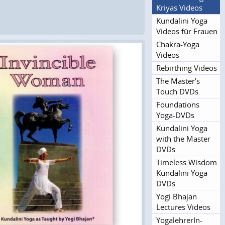
Kriyas Videos
Kundalini Yoga
Videos für Frauen
Chakra-Yoga
Videos
Rebirthing Videos
The Master's
Touch DVDs
Foundations
Yoga-DVDs
Kundalini Yoga
with the Master
DVDs
Timeless Wisdom
Kundalini Yoga
DVDs
Yogi Bhajan
Lectures Videos
Yogalehre­rIn-