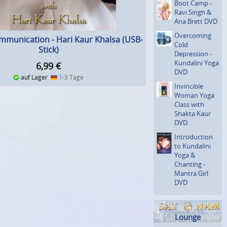
Boot Camp -
Ravi Singh &
Ana Brett DVD
Overcoming
ommunication - Hari Kaur Khalsa (USB-
Cold
Stick)
Depression -
Kundalini Yoga
6,99
€
DVD
auf Lager
1-3 Tage
Invincible
Woman Yoga
Class with
Shakta Kaur
DVD
Introduc­tion
to Kundalini
Yoga &
Chanting -
Mantra Girl
DVD
Lounge