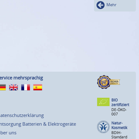
Mehr
ervice mehrsprachig
BIO
zertifiziert
DE-ÖKO-
007
atenschutzerklärung
Natur-
ntsorgung Batterien & Elektrogeräte
Kosmetik
ber uns
BDIH-
Standard