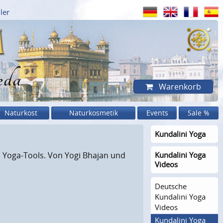
ler
eda
Warenkorb
Naturkost
Naturkosmetik
Events
Sale %
Kundalini Yoga
s, Yoga-Tools. Von Yogi Bhajan und
Kundalini Yoga
Videos
Deutsche
Kundalini Yoga
Videos
Kundalini Yoga