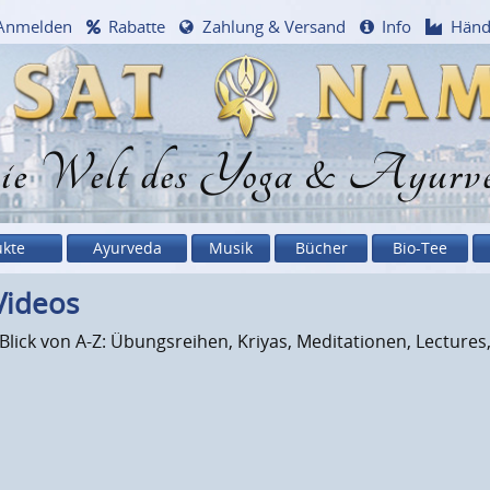
Anmelden
Rabatte
Zahlung & Versand
Info
Händ
e Welt des Yoga & Ayurv
ukte
Ayurveda
Musik
Bücher
Bio-Tee
Videos
 Blick von A-Z: Übungsreihen, Kriyas, Meditationen, Lecture