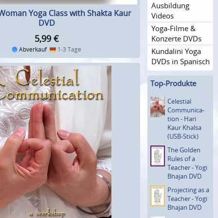
Ausbildung
e Woman Yoga Class with Shakta Kaur
Videos
DVD
Yoga-Filme &
5,99
€
Konzerte DVDs
Abverkauf
1-3 Tage
Kundalini Yoga
DVDs in Spanisch
Top-Produkte
Celestial
Communica­
tion - Hari
Kaur Khalsa
(USB-Stick)
The Golden
Rules of a
Teacher - Yogi
Bhajan DVD
Projecting as a
Teacher - Yogi
Bhajan DVD