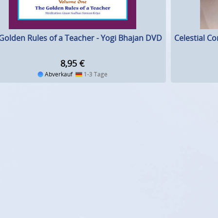
Celestial C
Golden Rules of a Teacher - Yogi Bhajan DVD
8,95
€
Abverkauf
1-3 Tage