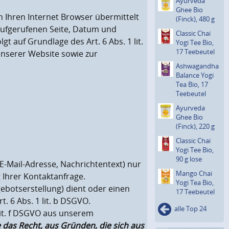
Ayurveda
Ghee Bio
 Ihren Internet Browser übermittelt
(Finck), 480 g
 aufgerufenen Seite, Datum und
Classic Chai
 auf Grundlage des Art. 6 Abs. 1 lit.
Yogi Tee Bio,
17 Teebeutel
nserer Website sowie zur
Ashwagan­dha
Balance Yogi
Tea Bio, 17
Teebeutel
Ayurveda
Ghee Bio
(Finck), 220 g
Classic Chai
Yogi Tee Bio,
90 g lose
E-Mail-Adresse, Nachrichtentext) nur
Mango Chai
 Ihrer Kontaktanfrage.
Yogi Tea Bio,
botserstellung) dient oder einen
17 Teebeutel
. 6 Abs. 1 lit. b DSGVO.
alle Top 24
lit. f DSGVO aus unserem
e das Recht, aus Gründen, die sich aus