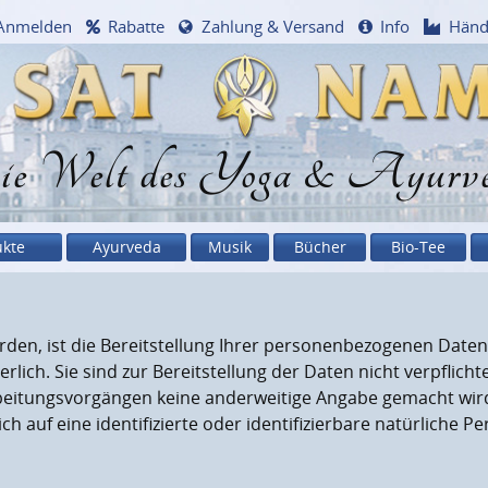
Anmelden
Rabatte
Zahlung & Versand
Info
Händ
e Welt des Yoga & Ayurv
ukte
Ayurveda
Musik
Bücher
Bio-Tee
n, ist die Bereitstellung Ihrer personenbezogenen Daten 
ich. Sie sind zur Bereitstellung der Daten nicht verpflichte
arbeitungsvorgängen keine anderweitige Angabe gemacht wir
h auf eine identifizierte oder identifizierbare natürliche P