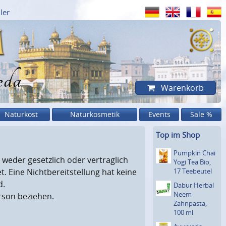
ler
eda
Warenkorb
Naturkost
Naturkosmetik
Events
Sale %
Top im Shop
Pumpkin Chai
weder gesetzlich oder vertraglich
Yogi Tea Bio,
t. Eine Nichtbereitstellung hat keine
17 Teebeutel
d.
Dabur Herbal
Neem
erson beziehen.
Zahnpasta,
100 ml