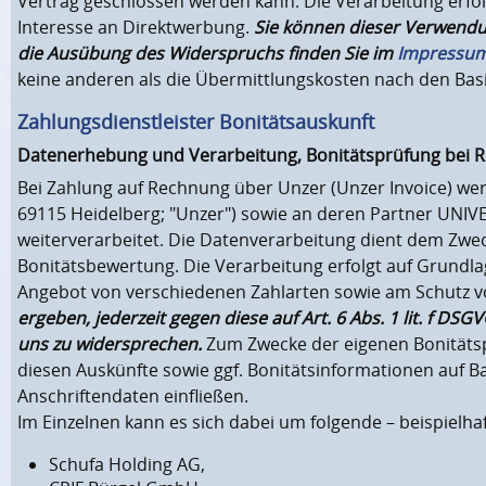
Vertrag geschlossen werden kann. Die Verarbeitung erfol
Interesse an Direktwerbung.
Sie können dieser Verwendun
die Ausübung des Widerspruchs finden Sie im
Impressu
keine anderen als die Übermittlungskosten nach den Basi
Zahlungsdienstleister Bonitätsauskunft
Datenerhebung und Verarbeitung, Bonitätsprüfung bei 
Bei Zahlung auf Rechnung über Unzer (Unzer Invoice) w
69115 Heidelberg; "Unzer") sowie an deren Partner U
weiterverarbeitet. Die Datenverarbeitung dient dem Zwec
Bonitätsbewertung. Die Verarbeitung erfolgt auf Grundla
Angebot von verschiedenen Zahlarten sowie am Schutz vo
ergeben, jederzeit gegen diese auf Art. 6 Abs. 1 lit. f 
uns zu widersprechen.
Zum Zwecke der eigenen Bonitätsp
diesen Auskünfte sowie ggf. Bonitätsinformationen auf 
Anschriftendaten einfließen.
Im Einzelnen kann es sich dabei um folgende – beispielha
Schufa Holding AG,