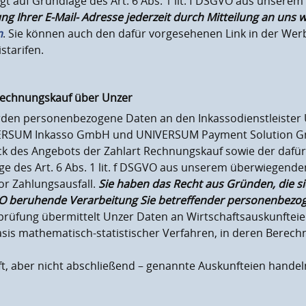
gt auf Grundlage des Art. 6 Abs. 1 lit. f DSGVO aus unser
g Ihrer E-Mail- Adresse jederzeit durch Mitteilung an uns 
m
. Sie können auch den dafür vorgesehenen Link in der Werb
starifen.
Rechnungskauf über Unzer
erden personenbezogene Daten an den Inkassodienstleiste
NIVERSUM Inkasso GmbH und UNIVERSUM Payment Solution G
k des Angebots der Zahlart Rechnungskauf sowie der dafür 
ge des Art. 6 Abs. 1 lit. f DSGVO aus unserem überwiegende
r Zahlungsausfall.
Sie haben das Recht aus Gründen, die si
DSGVO beruhende Verarbeitung Sie betreffender personenbezo
rüfung übermittelt Unzer Daten an Wirtschaftsauskunfteien
Basis mathematisch-statistischer Verfahren, in deren Bere
ft, aber nicht abschließend – genannte Auskunfteien handel