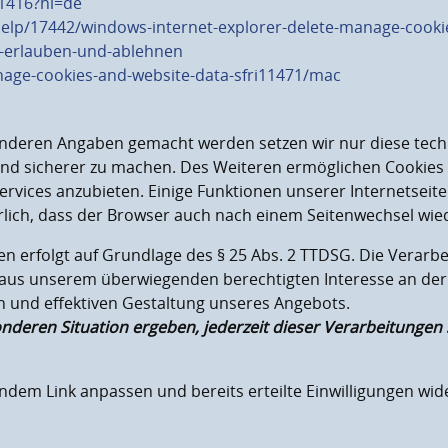
1416?hl=de
help/17442/windows-internet-explorer-delete-manage-cooki
es-erlauben-und-ablehnen
nage-cookies-and-website-data-sfri11471/mac
anderen Angaben gemacht werden setzen wir nur diese tec
r und sicherer zu machen. Des Weiteren ermöglichen Cookie
rvices anzubieten. Einige Funktionen unserer Internetseit
erlich, dass der Browser auch nach einem Seitenwechsel wie
en erfolgt auf Grundlage des § 25 Abs. 2 TTDSG. Die Verar
GVO aus unserem überwiegenden berechtigten Interesse an de
en und effektiven Gestaltung unseres Angebots.
onderen Situation ergeben, jederzeit dieser Verarbeitunge
endem Link anpassen und bereits erteilte Einwilligungen wid