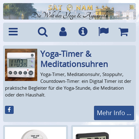
Die Welt des Yoga & Ayurveda
Yoga-Timer &
Menü
Suche
Benutzerkonto
Info
Sprachen
Warenk
Meditations­uhren
Yoga-Timer, Meditationsuhr, Stoppuhr,
Countdown-Timer: ein Digital Timer ist der
praktische Begleiter für die Yoga-Stunde, die Meditation
oder den Haushalt.
Mehr Info ...