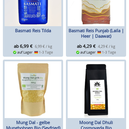
Basmati Reis Tilda
Basmati Reis Punjab (Laila |
Heer | Daawat)
ab 6,99
€
ab 4,29
€
6,99 € / kg
4,29 € / kg
auf Lager
1-3 Tage
auf Lager
1-3 Tage
Mung Dal - gelbe
Moong Dal Dhuli
Mungbohnen Bio (Seyfried)
Cosmoveda Bio