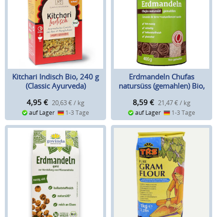
Kitchari Indisch Bio, 240 g
Erdmandeln Chufas
(Classic Ayurveda)
natursüss (gemahlen) Bio,
400 g
4,95
€
8,59
€
20,63 € / kg
21,47 € / kg
auf Lager
1-3 Tage
auf Lager
1-3 Tage