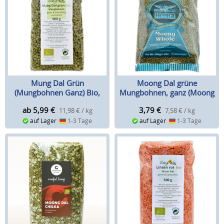
Mung Dal Grün
Moong Dal grüne
(Mungbohnen Ganz) Bio,
Mungbohnen, ganz (Moong
Seyfried
Whole), 500 g
ab 5,99
€
3,79
€
11,98 € / kg
7,58 € / kg
auf Lager
1-3 Tage
auf Lager
1-3 Tage