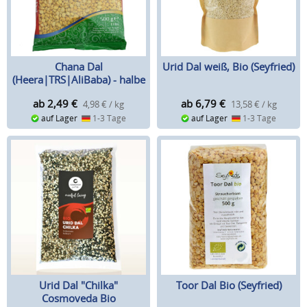
Chana Dal
Urid Dal weiß, Bio (Seyfried)
(Heera|TRS|AliBaba) - halbe
Kichererbsen
ab 2,49
€
ab 6,79
€
4,98 € / kg
13,58 € / kg
auf Lager
1-3 Tage
auf Lager
1-3 Tage
Urid Dal "Chilka"
Toor Dal Bio (Seyfried)
Cosmoveda Bio