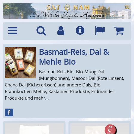
Die Welt des Yoga & Ayurveda
Basmati-Reis, Dal &
Menü
Suche
Benutzerkonto
Info
Sprachen
Warenk
Mehle Bio
Basmati-Reis Bio, Bio-Mung Dal
(Mungbohnen), Masoor Dal (Rote Linsen),
Chana Dal (Kichererbsen) und andere Dals, Bio
Pfannkuchen-Mehle, Kastanien-Produkte, Erdmandel-
Produkte und mehr...