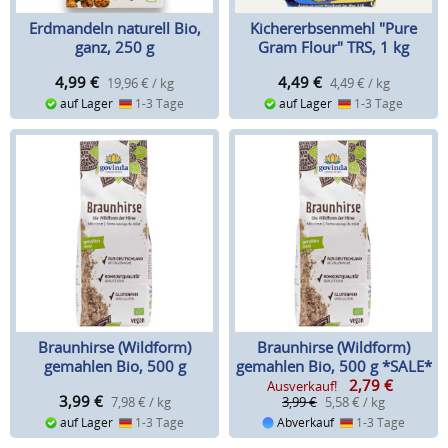
Erdmandeln naturell Bio,
Kichererbsenmehl "Pure
ganz, 250 g
Gram Flour" TRS, 1 kg
4,99
€
4,49
€
19,96 € / kg
4,49 € / kg
auf Lager
1-3 Tage
auf Lager
1-3 Tage
Braunhirse (Wildform)
Braunhirse (Wildform)
gemahlen Bio, 500 g
gemahlen Bio, 500 g *SALE*
2,79
€
Ausverkauf!
3,99
€
7,98 € / kg
3,99 €
5,58 € / kg
auf Lager
1-3 Tage
Abverkauf
1-3 Tage