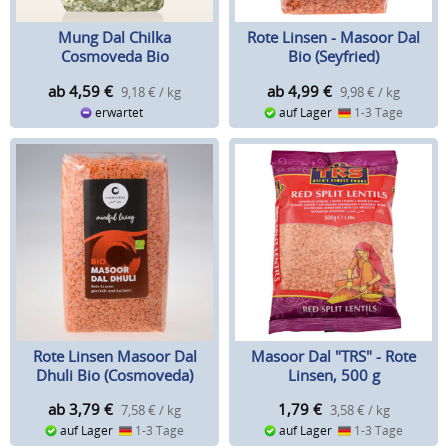
Mung Dal Chilka
Rote Linsen - Masoor Dal
Cosmoveda Bio
Bio (Seyfried)
ab 4,59
€
ab 4,99
€
9,18 € / kg
9,98 € / kg
erwartet
auf Lager
1-3 Tage
Rote Linsen Masoor Dal
Masoor Dal "TRS" - Rote
Dhuli Bio (Cosmoveda)
Linsen, 500 g
ab 3,79
€
1,79
€
7,58 € / kg
3,58 € / kg
auf Lager
1-3 Tage
auf Lager
1-3 Tage