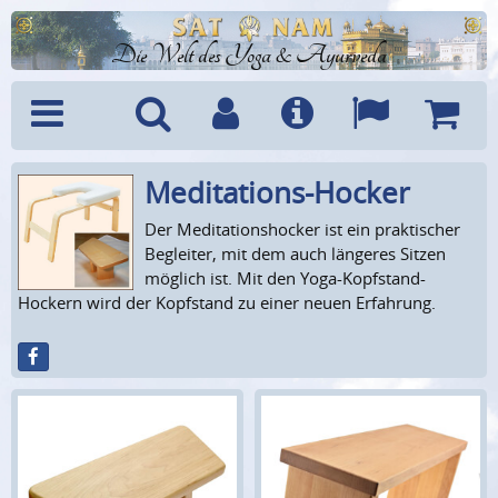
Die Welt des Yoga & Ayurveda
­Meditations-Hocker
Menü
Suche
Benutzerkonto
Info
Sprachen
Warenk
Der Meditationshocker ist ein praktischer
Begleiter, mit dem auch längeres Sitzen
möglich ist. Mit den Yoga-Kopfstand-
Hockern wird der Kopfstand zu einer neuen Erfahrung.