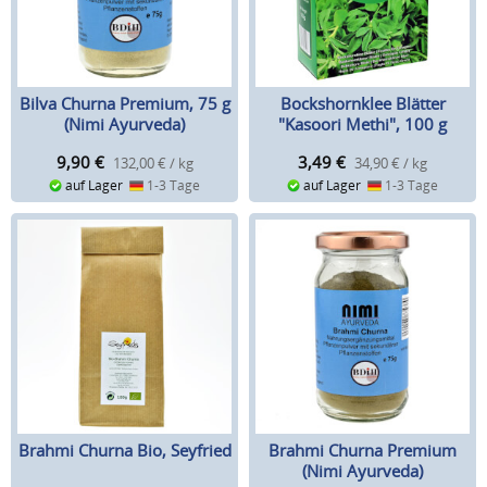
Bilva Churna Premium, 75 g
Bockshornklee Blätter
(Nimi Ayurveda)
"Kasoori Methi", 100 g
9,90
€
3,49
€
132,00 € / kg
34,90 € / kg
auf Lager
1-3 Tage
auf Lager
1-3 Tage
Brahmi Churna Bio, Seyfried
Brahmi Churna Premium
(Nimi Ayurveda)