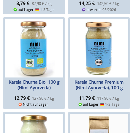
8,79
€
14,25
€
87,90 € / kg
142,50 € / kg
auf Lager
1-3 Tage
erwartet
08/2026
Karela Churna Bio, 100 g
Karela Churna Premium
(Nimi Ayurveda)
(Nimi Ayurveda), 100 g
12,79
€
11,79
€
127,90 € / kg
117,90 € / kg
Nicht auf Lager
auf Lager
1-3 Tage