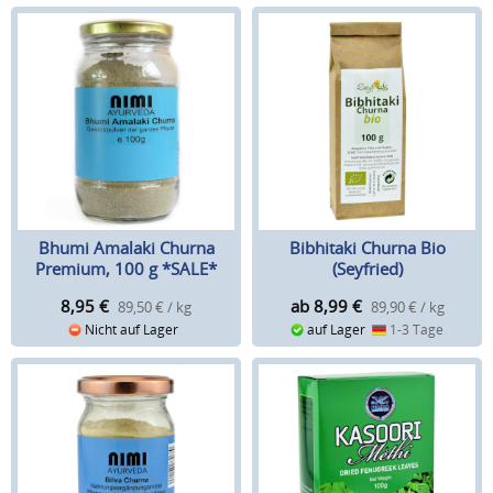
Bhumi Amalaki Churna
Bibhitaki Churna Bio
Premium, 100 g *SALE*
(Seyfried)
8,95
€
ab 8,99
€
89,50 € / kg
89,90 € / kg
Nicht auf Lager
auf Lager
1-3 Tage