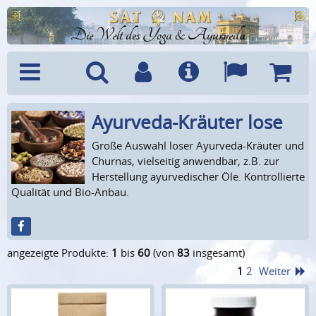
Die Welt des Yoga & Ayurveda
Ayurveda-Kräuter lose
Menü
Suche
Benutzerkonto
Info
Sprachen
Warenk
Große Auswahl loser Ayurveda-Kräuter und
Churnas, vielseitig anwendbar, z.B. zur
Herstellung ayurvedischer Öle. Kontrollierte
Qualität und Bio-Anbau.
angezeigte Produkte:
1
bis
60
(von
83
insgesamt)
1
2
Weiter