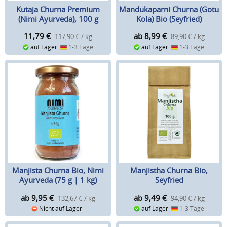
Kutaja Churna Premium
Mandukaparni Churna (Gotu
(Nimi Ayurveda), 100 g
Kola) Bio (Seyfried)
11,79
€
ab 8,99
€
117,90 € / kg
89,90 € / kg
auf Lager
1-3 Tage
auf Lager
1-3 Tage
Manjista Churna Bio, Nimi
Manjistha Churna Bio,
Ayurveda (75 g | 1 kg)
Seyfried
ab 9,95
€
ab 9,49
€
132,67 € / kg
94,90 € / kg
Nicht auf Lager
auf Lager
1-3 Tage