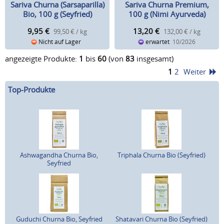
Sariva Churna (Sarsaparilla)
Sariva Churna Premium,
Bio, 100 g (Seyfried)
100 g (Nimi Ayurveda)
9,95
€
13,20
€
99,50 € / kg
132,00 € / kg
Nicht auf Lager
erwartet
10/2026
angezeigte Produkte:
1
bis
60
(von
83
insgesamt)
1
2
Weiter
Top-Produkte
Ashwagandha Churna Bio,
Triphala Churna Bio (Seyfried)
Seyfried
Guduchi Churna Bio, Seyfried
Shatavari Churna Bio (Seyfried)