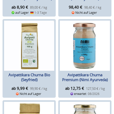
ab 8,90
€
98,40
€
89,00 € / kg
98,40 € / kg
auf Lager
1-3 Tage
Nicht auf Lager
Avipattikara Churna Bio
Avipattikara Churna
(Seyfried)
Premium (Nimi Ayurveda)
ab 9,99
€
ab 12,75
€
99,90 € / kg
127,50 € / kg
Nicht auf Lager
erwartet
08/2026