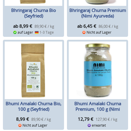
Bhringaraj Churna Bio
Bhringaraj Churna Premium
(Seyfried)
(Nimi Ayurveda)
ab 8,99
€
ab 6,45
€
89,90 € / kg
86,00 € / kg
auf Lager
1-3 Tage
Nicht auf Lager
Bhumi Amalaki Churna Bio,
Bhumi Amalaki Churna
100 g (Seyfried)
Premium, 100 g (Nimi
Ayurveda)
8,99
€
12,79
€
89,90 € / kg
127,90 € / kg
Nicht auf Lager
erwartet