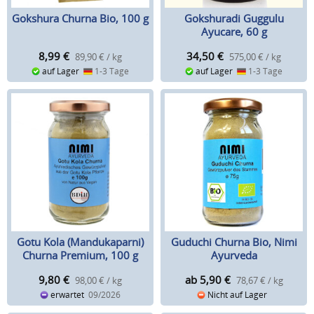
Gokshura Churna Bio, 100 g
Gokshuradi Guggulu
Ayucare, 60 g
8,99
€
34,50
€
89,90 € / kg
575,00 € / kg
auf Lager
1-3 Tage
auf Lager
1-3 Tage
Gotu Kola (Mandukaparni)
Guduchi Churna Bio, Nimi
Churna Premium, 100 g
Ayurveda
9,80
€
ab 5,90
€
98,00 € / kg
78,67 € / kg
erwartet
09/2026
Nicht auf Lager