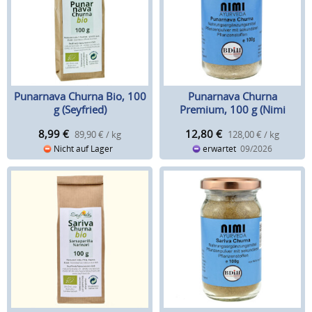
Punarnava Churna Bio, 100
Punarnava Churna
g (Seyfried)
Premium, 100 g (Nimi
Ayurveda)
8,99
€
12,80
€
89,90 € / kg
128,00 € / kg
Nicht auf Lager
erwartet
09/2026