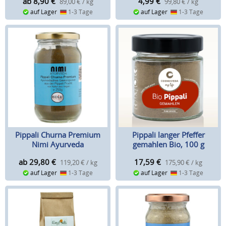
ab 8,90
€
4,99
€
89,00 € / kg
99,80 € / kg
auf Lager
1-3 Tage
auf Lager
1-3 Tage
Pippali Churna Premium
Pippali langer Pfeffer
Nimi Ayurveda
gemahlen Bio, 100 g
(Cosmoveda)
ab 29,80
€
17,59
€
119,20 € / kg
175,90 € / kg
auf Lager
1-3 Tage
auf Lager
1-3 Tage