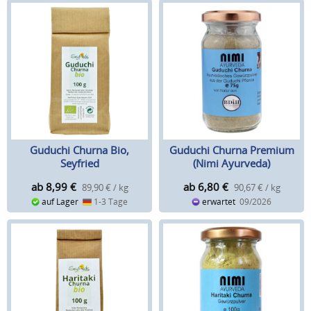
Guduchi Churna Bio,
Guduchi Churna Premium
Seyfried
(Nimi Ayurveda)
ab 8,99
€
ab 6,80
€
89,90 € / kg
90,67 € / kg
auf Lager
1-3 Tage
erwartet
09/2026