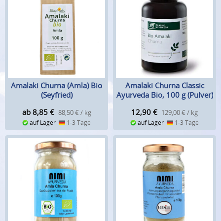
Amalaki Churna (Amla) Bio
Amalaki Churna Classic
(Seyfried)
Ayurveda Bio, 100 g (Pulver)
ab 8,85
€
12,90
€
88,50 € / kg
129,00 € / kg
auf Lager
1-3 Tage
auf Lager
1-3 Tage