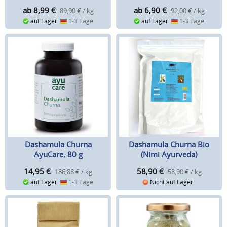
ab 8,99
€
ab 6,90
€
89,90 € / kg
92,00 € / kg
auf Lager
1-3 Tage
auf Lager
1-3 Tage
Dashamula Churna
Dashamula Churna Bio
AyuCare, 80 g
(Nimi Ayurveda)
14,95
€
58,90
€
186,88 € / kg
58,90 € / kg
auf Lager
1-3 Tage
Nicht auf Lager