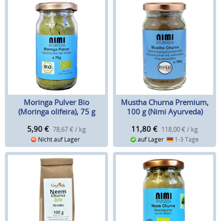
Moringa Pulver Bio
Mustha Churna Premium,
(Moringa olifeira), 75 g
100 g (Nimi Ayurveda)
5,90
€
11,80
€
78,67 € / kg
118,00 € / kg
Nicht auf Lager
auf Lager
1-3 Tage