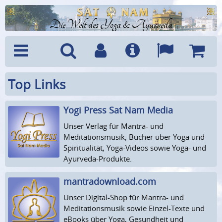
Die Welt des Yoga & Ayurveda
Top Links
Menü
Suche
Benutzerkonto
Info
Sprachen
Warenk
Yogi Press Sat Nam Media
Unser Verlag für Mantra- und
Meditationsmusik, Bücher über Yoga und
Spiritualität, Yoga-Videos sowie Yoga- und
Ayurveda-Produkte.
mantradownload.com
Unser Digital-Shop für Mantra- und
Meditationsmusik sowie Einzel-Texte und
eBooks über Yoga, Gesundheit und