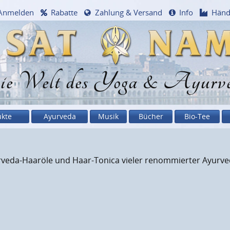
Anmelden
Rabatte
Zahlung & Versand
Info
Händ
e Welt des Yoga & Ayurv
ukte
Ayurveda
Musik
Bücher
Bio-Tee
eda-Haaröle und Haar-Tonica vieler renommierter Ayurveda