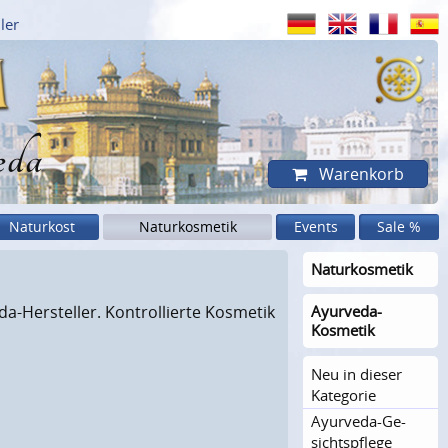
ler
eda
Warenkorb
Naturkost
Naturkosmetik
Events
Sale %
Naturkosme­tik
-Hersteller. Kontrollierte Kosmetik
Ayurveda-
Kosmetik
Neu in dieser
Kategorie
Ayurveda-Ge­
sichts­pflege