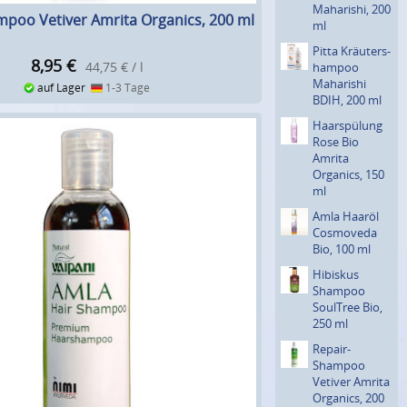
Maharishi, 200
poo Vetiver Amrita Organics, 200 ml
ml
Pitta Kräuters­
8,95
€
44,75 € / l
hampoo
Maharishi
auf Lager
1-3 Tage
BDIH, 200 ml
Haarspü­lung
Rose Bio
Amrita
Organics, 150
ml
Amla Haaröl
Cosmoveda
Bio, 100 ml
Hibiskus
Shampoo
SoulTree Bio,
250 ml
Repair-
Shampoo
Vetiver Amrita
Organics, 200