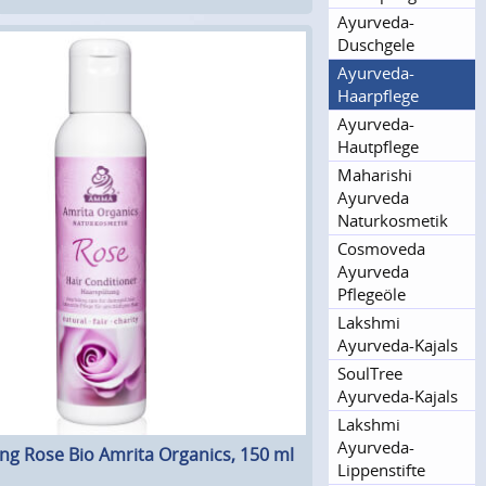
Ayurveda-
Duschgele
Ayurveda-
Haarpflege
Ayurveda-
Hautpflege
Maharishi
Ayurveda
Naturkosme­tik
Cosmoveda
Ayurveda
Pflegeöle
Lakshmi
Ayurveda-Kajals
SoulTree
Ayurveda-Kajals
Lakshmi
Ayurveda-
g Rose Bio Amrita Organics, 150 ml
Lippenstifte