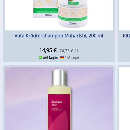
Vata Kräutershampoo Maharishi, 200 ml
Pit
14,95
€
74,75 € / l
auf Lager
1-3 Tage