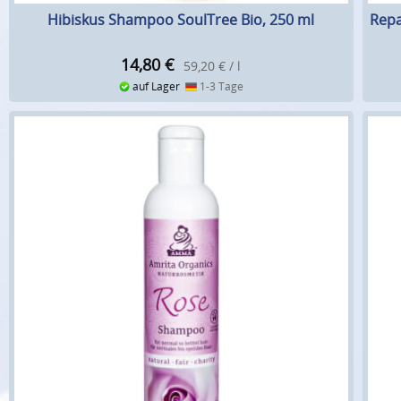
Hibiskus Shampoo SoulTree Bio, 250 ml
Repa
14,80
€
59,20 € / l
auf Lager
1-3 Tage