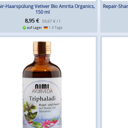
ir-Haarspülung Vetiver Bio Amrita Organics,
Repair-Sham
150 ml
8,95
€
59,67 € / l
auf Lager
1-3 Tage