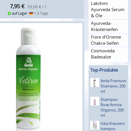
Lakshmi
7,95
€
53,00 € / l
Ayurveda Serum
auf Lager
1-3 Tage
& Öle
Ayurveda-
Kräutersei­fen
Fiore d'Oriente
Chakra-Seifen
Cosmoveda
Badesalze
Top-Produkte
Amla Premium
Shampoo, 200
ml
Shampoo
Rose Amrita
Organics, 200
ml
Vata Kräuters­
hampoo