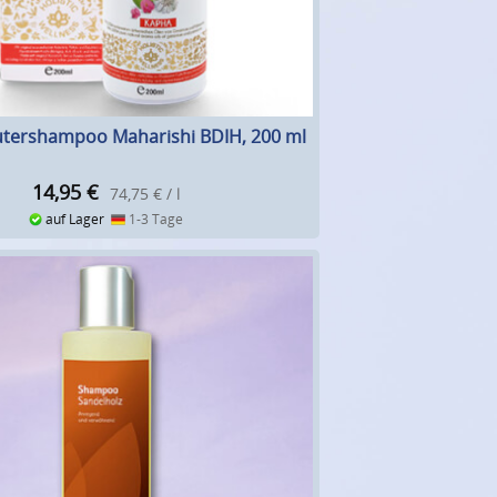
tershampoo Maharishi BDIH, 200 ml
14,95
€
74,75 € / l
auf Lager
1-3 Tage