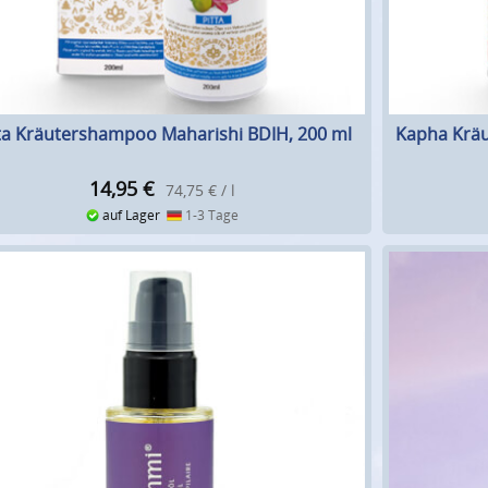
ta Kräutershampoo Maharishi BDIH, 200 ml
Kapha Kräu
14,95
€
74,75 € / l
auf Lager
1-3 Tage