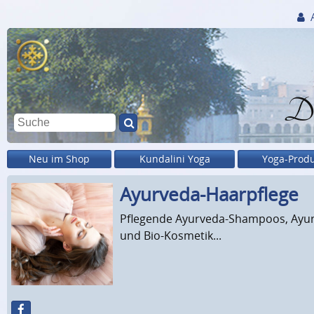
Di
Neu im Shop
Kundalini Yoga
Yoga-Prod
Ayurveda-Haarpflege
Pflegende Ayurveda-Shampoos, Ayurv
und Bio-Kosmetik...