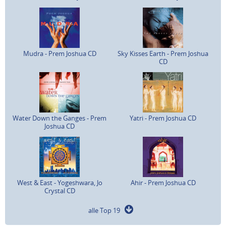
Mudra - Prem Joshua CD
Sky Kisses Earth - Prem Joshua
CD
Water Down the Ganges - Prem
Yatri - Prem Joshua CD
Joshua CD
West & East - Yogeshwara, Jo
Ahir - Prem Joshua CD
Crystal CD
alle Top 19