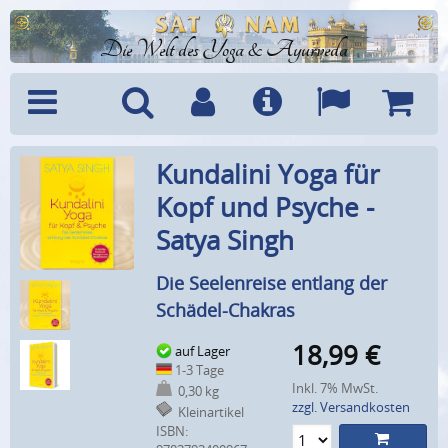
Die Welt des Yoga & Ayurveda
Menü
Suche
Benutzerkonto
Info
Sprachen
Warenk
Kundalini Yoga für
Kopf und Psyche -
Satya Singh
Die Seelenreise entlang der
Schädel-Chakras
18,99
€
auf Lager
1-3 Tage
Inkl. 7% MwSt.
0,30 kg
zzgl. Versandkosten
Kleinartikel
ISBN: