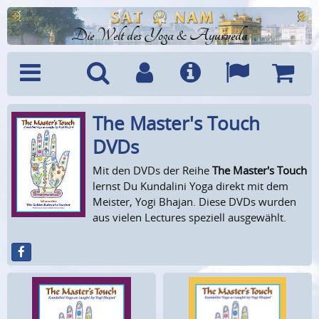
Die Welt des Yoga & Ayurveda
The Master's Touch
Menü
Suche
Benutzerkonto
Info
Sprachen
Warenk
DVDs
Mit den DVDs der Reihe
The Master's Touch
lernst Du Kundalini Yoga direkt mit dem
Meister, Yogi Bhajan. Diese DVDs wurden
aus vielen Lectures speziell ausgewählt.