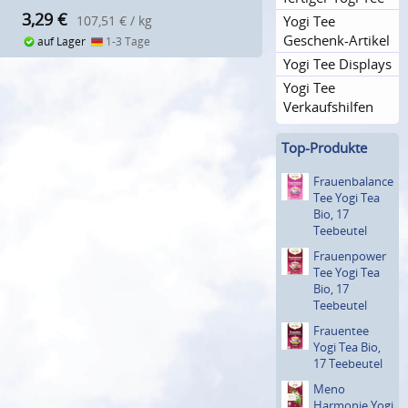
3,29
€
Yogi Tee
107,51 € / kg
Geschenk-Artikel
auf Lager
1-3 Tage
Yogi Tee Displays
Yogi Tee
Verkaufshil­fen
Top-Produkte
Frauenba­lance
Tee Yogi Tea
Bio, 17
Teebeutel
Frauenpo­wer
Tee Yogi Tea
Bio, 17
Teebeutel
Frauentee
Yogi Tea Bio,
17 Teebeutel
Meno
Harmonie Yogi