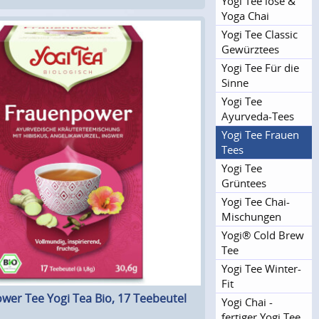
Yogi Tee lose &
Yoga Chai
Yogi Tee Classic
Gewürztees
Yogi Tee Für die
Sinne
Yogi Tee
Ayurveda-Tees
Yogi Tee Frauen
Tees
Yogi Tee
Grüntees
Yogi Tee Chai-
Mischungen
Yogi® Cold Brew
Tee
Yogi Tee Winter-
Fit
wer Tee Yogi Tea Bio, 17 Teebeutel
Yogi Chai -
fertiger Yogi Tee