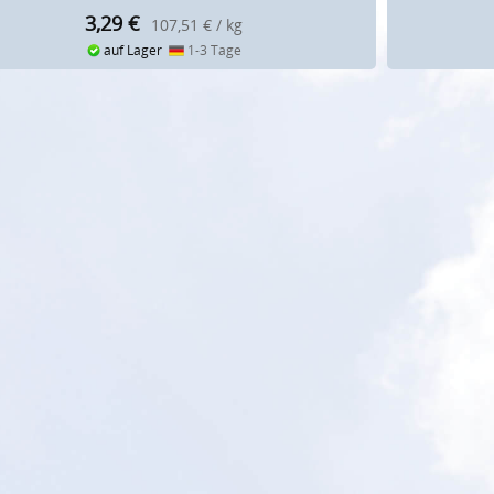
3,29
€
107,51 € / kg
auf Lager
1-3 Tage