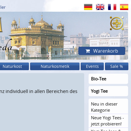
ler
eda
Warenkorb
Naturkost
Naturkosmetik
Events
Sale %
Bio-Tee
z individuell in allen Bereichen des
Yogi Tee
Neu in dieser
Kategorie
Neue Yogi Tees -
jetzt probieren!