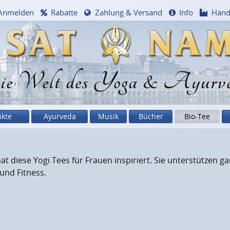
Anmelden
Rabatte
Zahlung & Versand
Info
Händ
e Welt des Yoga & Ayurv
ukte
Ayurveda
Musik
Bücher
Bio-Tee
 diese Yogi Tees für Frauen inspiriert. Sie unterstützen gan
und Fitness.