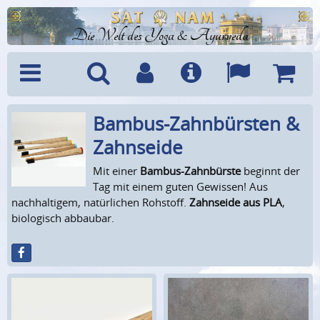
Die Welt des Yoga & Ayurveda
Bambus-Zahnbürsten &
Menü
Suche
Benutzerkonto
Info
Sprachen
Warenk
Zahnseide
Mit einer
Bambus-Zahnbürste
beginnt der
Tag mit einem guten Gewissen! Aus
nachhaltigem, natürlichen Rohstoff.
Zahnseide aus PLA
,
biologisch abbaubar.