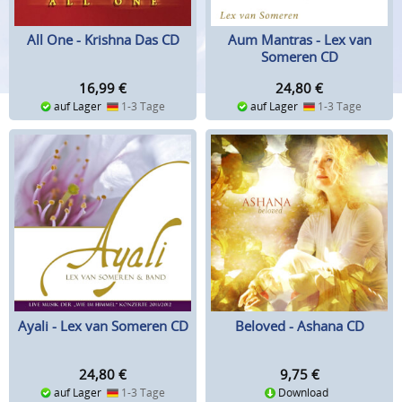
All One - Krishna Das CD
Aum Mantras - Lex van
Someren CD
16,99
€
24,80
€
auf Lager
1-3 Tage
auf Lager
1-3 Tage
Ayali - Lex van Someren CD
Beloved - Ashana CD
24,80
€
9,75
€
auf Lager
1-3 Tage
Download