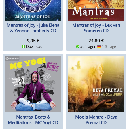
Mantras of Joy - Julia Elena
Mantras of Joy - Lex van
& Yvonne Lamberty CD
Someren CD
9,95
€
24,80
€
Download
auf Lager
1-3 Tage
Mantras, Beats &
Moola Mantra - Deva
Meditations - MC Yogi CD
Premal CD