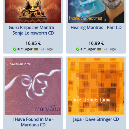
Guru Rinpoche Mantra –
Healing Mantras - Pari CD
Sonja Loinsworth CD
16,95
€
16,99
€
auf Lager
1-3 Tage
auf Lager
1-3 Tage
I Have Found in Me -
Japa - Dave Stringer CD
Mardana CD