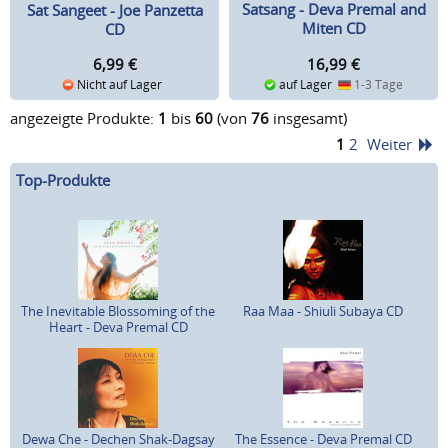
Satsang - Deva Premal and
Sat Sangeet - Joe Panzetta
Miten CD
CD
16,99
€
6,99
€
auf Lager
1-3 Tage
Nicht auf Lager
angezeigte Produkte:
1
bis
60
(von
76
insgesamt)
1
2
Weiter
Top-Produkte
The Inevitable Blossoming of the
Raa Maa - Shiuli Subaya CD
Heart - Deva Premal CD
Dewa Che - Dechen Shak-Dagsay
The Essence - Deva Premal CD