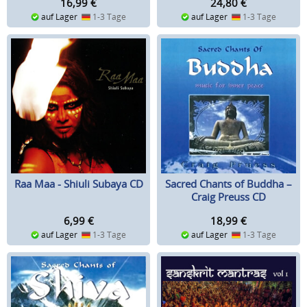
16,99
€
24,80
€
auf Lager
1-3 Tage
auf Lager
1-3 Tage
Raa Maa - Shiuli Subaya CD
Sacred Chants of Buddha –
Craig Preuss CD
6,99
€
18,99
€
auf Lager
1-3 Tage
auf Lager
1-3 Tage