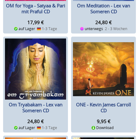
OM for Yoga - Satyaa & Pari
Om Meditation - Lex van
mit Praful CD
Someren CD
17,99
€
24,80
€
auf Lager
1-3 Tage
unterwegs
2 - 3 Wochen
Om Tryabakam - Lex van
ONE - Kevin James Carroll
Someren CD
CD
24,80
€
9,95
€
auf Lager
1-3 Tage
Download