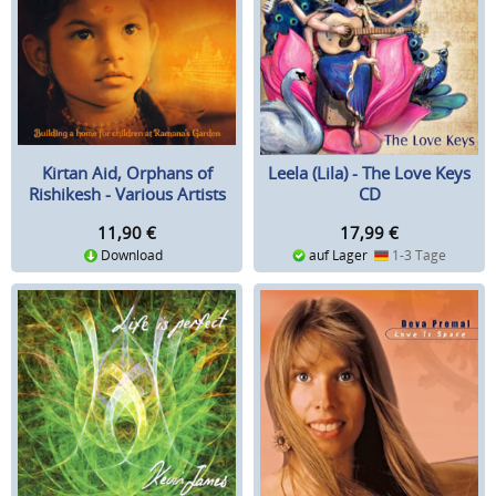
Leela (Lila) - The Love Keys
Kirtan Aid, Orphans of
CD
Rishikesh - Various Artists
CD
17,99
€
11,90
€
auf Lager
1-3 Tage
Download