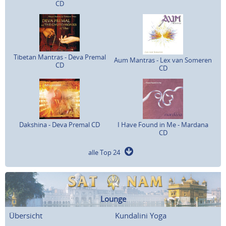
CD
Tibetan Mantras - Deva Premal
Aum Mantras - Lex van Someren
CD
CD
Dakshina - Deva Premal CD
I Have Found in Me - Mardana
CD
alle Top 24
Lounge
Übersicht
Kundalini Yoga