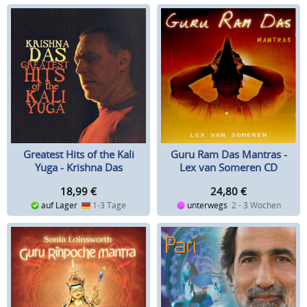
Greatest Hits of the Kali
Guru Ram Das Mantras -
Yuga - Krishna Das
Lex van Someren CD
(CD+DVD)
18,99
€
24,80
€
auf Lager
1-3 Tage
unterwegs
2 - 3 Wochen