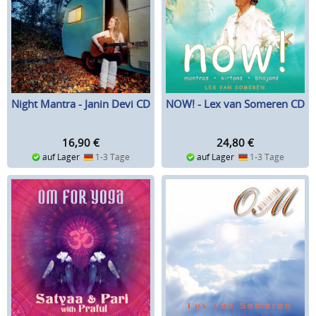
Night Mantra - Janin Devi CD
NOW! - Lex van Someren CD
16,90
€
24,80
€
auf Lager
1-3 Tage
auf Lager
1-3 Tage