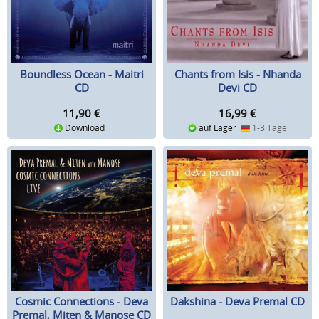
Boundless Ocean - Maitri
Chants from Isis - Nhanda
CD
Devi CD
11,90
€
16,99
€
Download
auf Lager
1-3 Tage
Cosmic Connections - Deva
Dakshina - Deva Premal CD
Premal, Miten & Manose CD