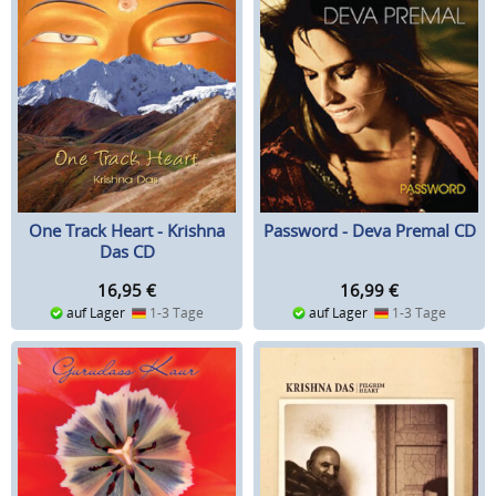
One Track Heart - Krishna
Password - Deva Premal CD
Das CD
16,95
€
16,99
€
auf Lager
1-3 Tage
auf Lager
1-3 Tage