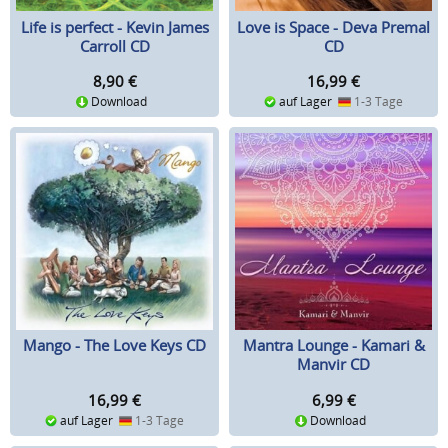
Life is perfect - Kevin James
Love is Space - Deva Premal
Carroll CD
CD
8,90
€
16,99
€
Download
auf Lager
1-3 Tage
Mango - The Love Keys CD
Mantra Lounge - Kamari &
Manvir CD
16,99
€
6,99
€
auf Lager
1-3 Tage
Download