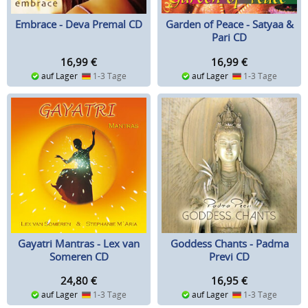
Embrace - Deva Premal CD
Garden of Peace - Satyaa &
Pari CD
16,99
€
16,99
€
auf Lager
1-3 Tage
auf Lager
1-3 Tage
Gayatri Mantras - Lex van
Goddess Chants - Padma
Someren CD
Previ CD
24,80
€
16,95
€
auf Lager
1-3 Tage
auf Lager
1-3 Tage