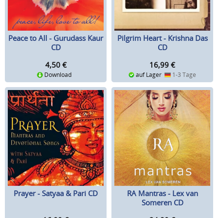
Peace to All - Gurudass Kaur
Pilgrim Heart - Krishna Das
CD
CD
4,50
€
16,99
€
Download
auf Lager
1-3 Tage
Prayer - Satyaa & Pari CD
RA Mantras - Lex van
Someren CD