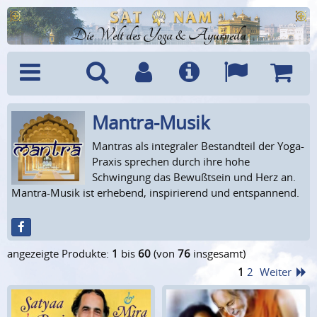
Die Welt des Yoga & Ayurveda
Mantra-Musik
Menü
Suche
Benutzerkonto
Info
Sprachen
Warenk
Mantras als integraler Bestandteil der Yoga-
Praxis sprechen durch ihre hohe
Schwingung das Bewußtsein und Herz an.
Mantra-Musik ist erhebend, inspirierend und entspannend.
angezeigte Produkte:
1
bis
60
(von
76
insgesamt)
1
2
Weiter