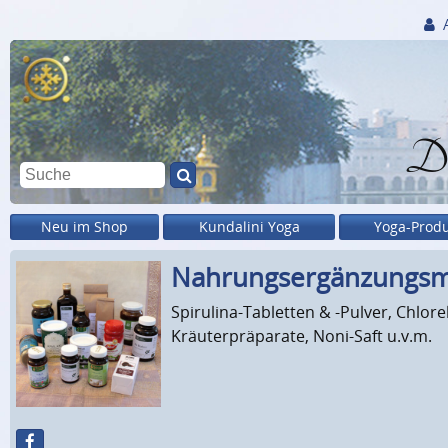
Di
Neu im Shop
Kundalini Yoga
Yoga-Prod
Nahrungs­ergänzungs­m
Spirulina-Tabletten & -Pulver, Chlo
Kräuterpräparate, Noni-Saft u.v.m.