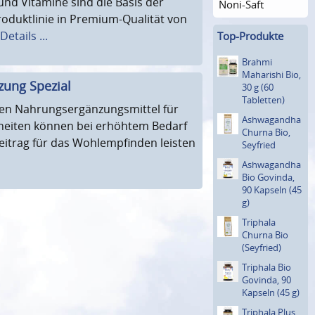
nd Vitamine sind die Basis der
Noni-Saft
oduktlinie in Premium-Qualität von
Details ...
Top-Produkte
Brahmi
Maharishi Bio,
ung Spezial
30 g (60
Tabletten)
en Nahrungsergänzungsmittel für
Ashwagan­dha
nheiten können bei erhöhtem Bedarf
Churna Bio,
eitrag für das Wohlempfinden leisten
Seyfried
Ashwagan­dha
Bio Govinda,
90 Kapseln (45
g)
Triphala
Churna Bio
(Seyfried)
Triphala Bio
Govinda, 90
Kapseln (45 g)
Triphala Plus