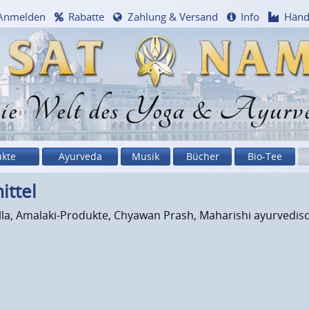
Anmelden
Rabatte
Zahlung & Versand
Info
Händ
e Welt des Yoga & Ayurv
ukte
Ayurveda
Musik
Bücher
Bio-Tee
ittel
rella, Amalaki-Produkte, Chyawan Prash, Maharishi ayurvedi