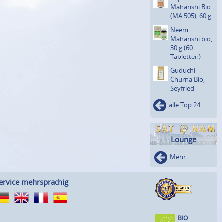
Maharishi Bio
(MA 505), 60 g
Neem
Maharishi bio,
30 g (60
Tabletten)
Guduchi
Churna Bio,
Seyfried
alle Top 24
Lounge
Mehr
ervice mehrsprachig
BIO