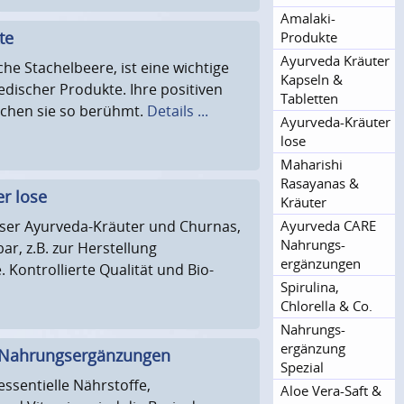
Amalaki-
te
Produkte
Ayurveda Kräuter
che Stachelbeere, ist eine wichtige
Kapseln &
vedischer Produkte. Ihre positiven
Tabletten
chen sie so berühmt.
Details ...
Ayurveda-Kräuter
lose
Maharishi
Rasayanas &
r lose
Kräuter
ser Ayurveda-Kräuter und Churnas,
Ayurveda CARE
Nahrungs­
ar, z.B. zur Herstellung
ergänzungen
 Kontrollierte Qualität und Bio-
Spirulina,
Chlorella & Co.
Nahrungs­
ergänzung
 Nahrungsergänzungen
Spezial
essentielle Nährstoffe,
Aloe Vera-Saft &