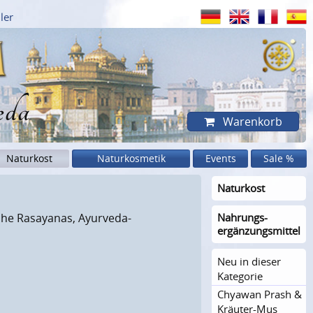
ler
eda
Warenkorb
Naturkost
Naturkosmetik
Events
Sale %
Naturkost
sche Rasayanas, Ayurveda-
Nahrungs­
ergänzungs­mittel
Neu in dieser
Kategorie
Chyawan Prash &
Kräuter-Mus