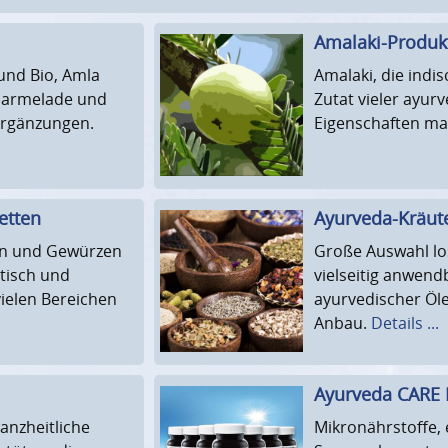
Amalaki-Produk
und Bio, Amla
Amalaki, die indis
Marmelade und
Zutat vieler ayur
ergänzungen.
Eigenschaften ma
etten
Ayurveda-Kräute
rn und Gewürzen
Große Auswahl lo
ktisch und
vielseitig anwendb
vielen Bereichen
ayurvedischer Öle.
Anbau.
Details ...
Ayurveda CARE
anzheitliche
Mikronährstoffe, 