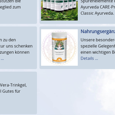
stützen die
Spurenelemente u
deglied zum
Ayurveda CARE-Pr
Classic Ayurveda.
Nahrungsergänz
en zu den
Unsere besonder
atur uns schenken
spezielle Gelege
nzungen können
einen wichtigen B
...
Details ...
Vera-Trinkgel,
l Gutes für
.