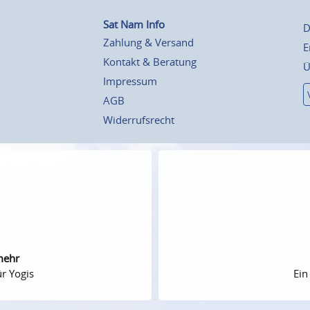
Sat Nam Info
D
Zahlung & Versand
E
Kontakt & Beratung
Ü
Impressum
AGB
Widerrufsrecht
mehr
r Yogis
Ein