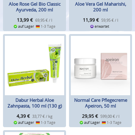
Aloe Rose Gel Bio Classic
Aloe Vera Gel Maharishi,
Ayurveda, 200 ml
200 ml
13,99
€
11,99
€
69,95 € / l
59,95 € / l
auf Lager
1-3 Tage
erwartet
Dabur Herbal Aloe
Normal Care Pflegecreme
Zahnpasta, 100 ml (130 g)
Apeiron, 50 ml
4,39
€
29,95
€
33,77 € / kg
599,00 € / l
auf Lager
1-3 Tage
auf Lager
1-3 Tage