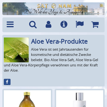
Die Welt des Yoga & Ayurveda
Aloe Vera-Produkte
Menü
Suche
Benutzerkonto
Info
Sprachen
Warenk
Aloe Vera ist seit Jahrtausenden für
kosmetische und dietätische Zwecke
beliebt. Bio Aloe Vera-Saft, Aloe Vera-Gel
und Aloe Vera-Körperpflege verwöhnen uns mit der Kraft
der Aloe.