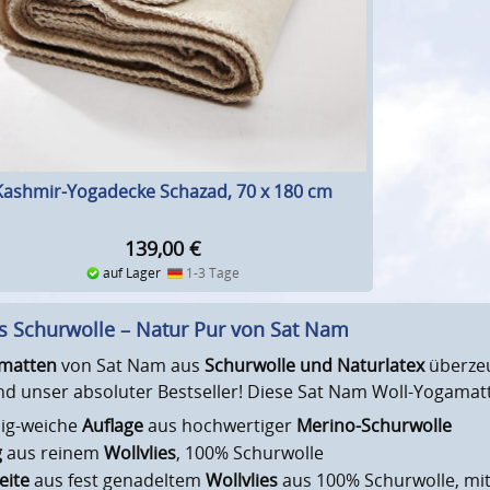
Kashmir-Yogadecke Schazad, 70 x 180 cm
139,00
€
auf Lager
1-3 Tage
s Schurwolle – Natur Pur von Sat Nam
matten
von Sat Nam aus
Schurwolle und Naturlatex
überzeu
sind unser absoluter Bestseller! Diese Sat Nam Woll-Yogama
hig-weiche
Auflage
aus hochwertiger
Merino-Schurwolle
g
aus reinem
Wollvlies
, 100% Schurwolle
eite
aus fest genadeltem
Wollvlies
aus 100% Schurwolle, mit