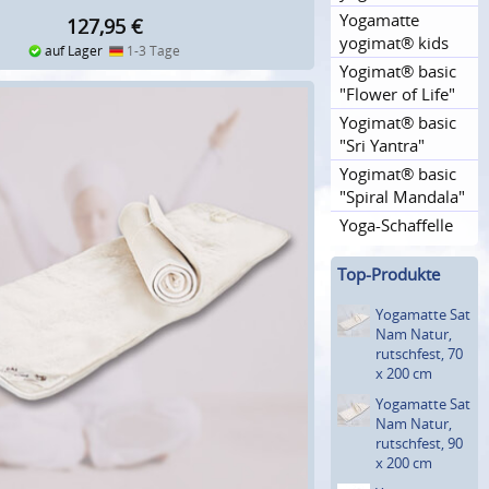
Yogamatte
127,95
€
yogimat® kids
auf Lager
1-3 Tage
Yogimat® basic
"Flower of Life"
Yogimat® basic
"Sri Yantra"
Yogimat® basic
"Spiral Mandala"
Yoga-Schaffelle
Top-Produkte
Yogamatte Sat
Nam Natur,
rutsch­fest, 70
x 200 cm
Yogamatte Sat
Nam Natur,
rutsch­fest, 90
x 200 cm