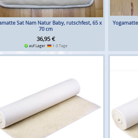
matte Sat Nam Natur Baby, rutschfest, 65 x
Yogamatte 
70 cm
36,95
€
auf Lager
1-3 Tage