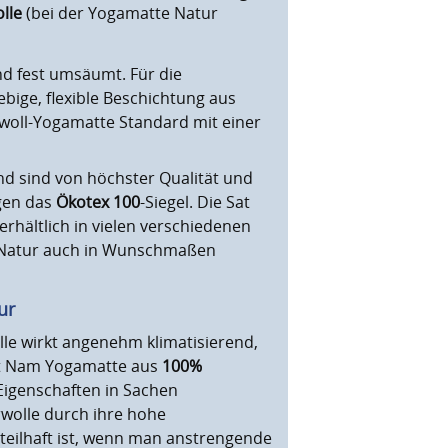
lle
(bei der Yogamatte Natur
d fest umsäumt. Für die
bige, flexible Beschichtung aus
rwoll-Yogamatte Standard mit einer
d sind von höchster Qualität und
gen das
Ökotex 100
-Siegel. Die Sat
hältlich in vielen verschiedenen
e Natur auch in Wunschmaßen
ur
lle wirkt angenehm klimatisierend,
at Nam Yogamatte aus
100%
Eigenschaften in Sachen
rwolle durch ihre hohe
rteilhaft ist, wenn man anstrengende