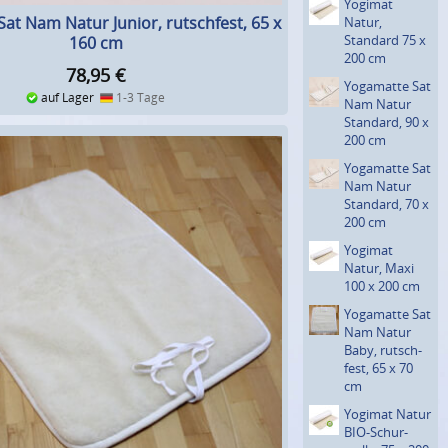
Yogimat
at Nam Natur Junior, rutschfest, 65 x
Natur,
Standard 75 x
160 cm
200 cm
78,95
€
Yogamatte Sat
auf Lager
1-3 Tage
Nam Natur
Standard, 90 x
200 cm
Yogamatte Sat
Nam Natur
Standard, 70 x
200 cm
Yogimat
Natur, Maxi
100 x 200 cm
Yogamatte Sat
Nam Natur
Baby, rutsch­
fest, 65 x 70
cm
Yogimat Natur
BIO-Schur­