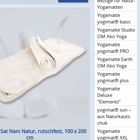
Bezüge für Natur-
Yogamatten
Yogamatte
yogimat® basic
Yogamatte Studio
OM Ako Yoga
Yogamatte
yogimat® PRO
Yogamatte Earth
OM Ako Yoga
Yogamatte
yogimat® plus
Yogamatte
Deluxe
"Elements"
yogimat® sun –
aus Naturkauts­
chuk
Yogamatte
Sat Nam Natur, rutschfest, 100 x 200
cm
yogimat® XXL