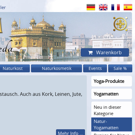
ler
eda
Warenkorb
Naturkost
Naturkosmetik
Events
Sale %
Yoga-Produkte
tausch. Auch aus Kork, Leinen, Jute,
Yogamatten
Neu in dieser
Kategorie
Natur-
Yogamatten
Mehr Info ...