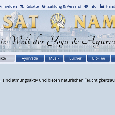
Anmelden
Rabatte
Zahlung & Versand
Info
Händ
e Welt des Yoga & Ayurv
ukte
Ayurveda
Musik
Bücher
Bio-Tee
 sind atmungsaktiv und bieten natürlichen Feuchtigkeitsaus