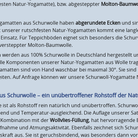
esten Natur-Yogamatte), bzw. abgesteppter
Molton-Baumwo
gamatten aus Schurwolle haben
abgerundete Ecken
und sin
t unserer rutschfesten Natur-Yogamatten kommt eine langle
Einsatz. Für Teppichböden eignet sich besonders die Schu
 versteppter Molton-Baumwolle.
 werden aus 100% Schurwolle in Deutschland hergestellt un
 Alle Komponenten unserer Natur-Yogamatten aus Wolle tra
atten sind von Hand waschbar bei maximal 30°. Sie sind er
iten. Auf Anfrage können wir unsere Schurwoll-Yogamatt
s Schurwolle – ein unübertroffener Rohstoff der Nat
 ist als Rohstoff rein natürlich und unübertroffen. Schurwo
end und Temperatur-ausgleichend. Die Auflage unserer S
n Kombination mit der
Wollvlies-Füllung
, hat hervorragende 
fnahme und Atmungsaktivität. Ebenfalls zeichnet sich Schu
skraft aus. Sie ist geruchsbindend, was besonders dann vo