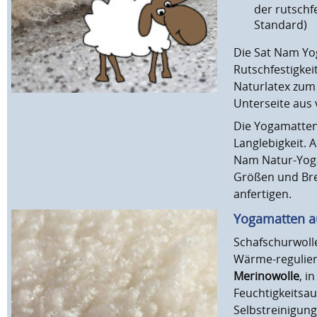
der rutschf
Standard)
Die Sat Nam Yo
Rutschfestigkei
Naturlatex zum 
Unterseite aus
Die Yogamatten
Langlebigkeit.
Nam Natur-Yogam
Größen und Bre
anfertigen.
Yogamatten au
Schafschurwolle
Wärme-regulier
Merinowolle
, i
Feuchtigkeitsau
Selbstreinigung