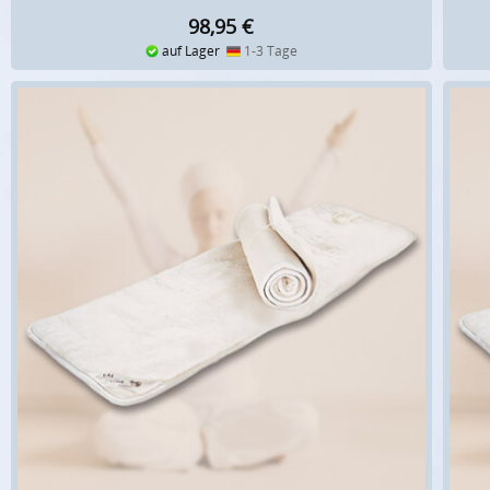
98,95
€
auf Lager
1-3 Tage