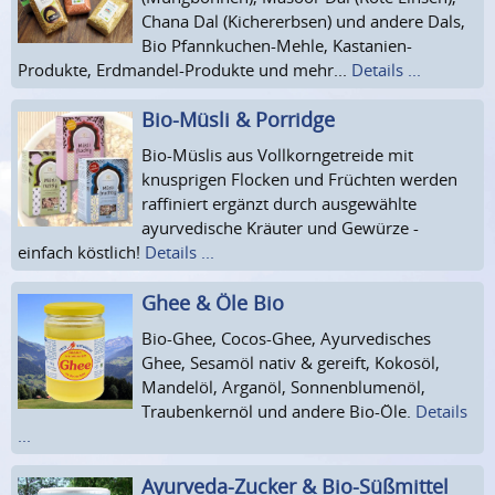
Chana Dal (Kichererbsen) und andere Dals,
Bio Pfannkuchen-Mehle, Kastanien-
Produkte, Erdmandel-Produkte und mehr...
Details ...
Bio-Müsli & Porridge
Bio-Müslis aus Vollkorngetreide mit
knusprigen Flocken und Früchten werden
raffiniert ergänzt durch ausgewählte
ayurvedische Kräuter und Gewürze -
einfach köstlich!
Details ...
Ghee & Öle Bio
Bio-Ghee, Cocos-Ghee, Ayurvedisches
Ghee, Sesamöl nativ & gereift, Kokosöl,
Mandelöl, Arganöl, Sonnenblumenöl,
Traubenkernöl und andere Bio-Öle.
Details
...
Ayurveda-Zucker & Bio-Süßmittel