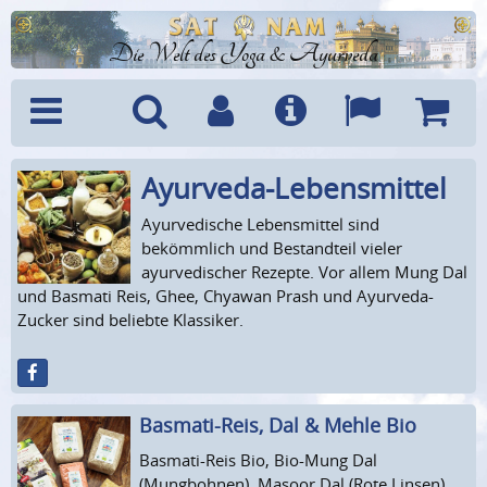
Die Welt des Yoga & Ayurveda
Ayurveda-Lebensmittel
Menü
Suche
Benutzerkonto
Info
Sprachen
Warenk
Ayurvedische Lebensmittel sind
bekömmlich und Bestandteil vieler
ayurvedischer Rezepte. Vor allem Mung Dal
und Basmati Reis, Ghee, Chyawan Prash und Ayurveda-
Zucker sind beliebte Klassiker.
Basmati-Reis, Dal & Mehle Bio
Basmati-Reis Bio, Bio-Mung Dal
(Mungbohnen), Masoor Dal (Rote Linsen),