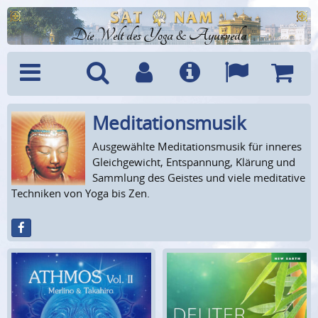
Die Welt des Yoga & Ayurveda
Meditations­musik
Menü
Suche
Benutzerkonto
Info
Sprachen
Warenk
Ausgewählte Meditationsmusik für inneres
Gleichgewicht, Entspannung, Klärung und
Sammlung des Geistes und viele meditative
Techniken von Yoga bis Zen.