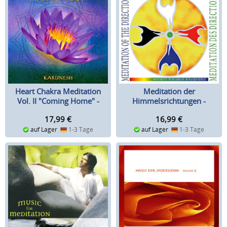
Heart Chakra Meditation
Meditation der
Vol. II "Coming Home" -
Himmelsrichtungen -
Karunesh CD
Jabrane Sebnat CD
17,99
€
16,99
€
auf Lager
1-3 Tage
auf Lager
1-3 Tage