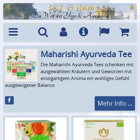
Die Welt des Yoga & Ayurveda
Maharishi Ayurveda Tee
Menü
Suche
Benutzerkonto
Info
Sprachen
Warenk
Die Maharishi Ayurveda Tees schenken mit
ausgewählten Kräutern und Gewürzen mit
einzigartigem Aroma ein wohliges Gefühl
ausgewogener Balance.
Mehr Info ...