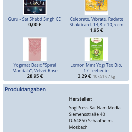
Guru - Sat Shabd Singh CD
Celebrate, Vibrate, Radiate
0,00
€
Shakticard, 14,8 x 10,5 cm
1,95
€
Yogimat Basic "Spiral
Lemon Mint Yogi Tee Bio,
Mandala", Velvet Rose
17 Teebeutel
28,95
€
3,29
€
107,51 € / kg
Produktangaben
Hersteller:
YogiPress Sat Nam Media
Siemensstraße 40
D-64850 Schaafheim-
Mosbach