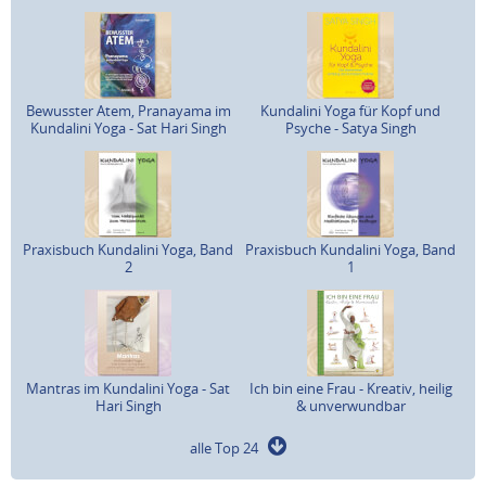
Bewusster Atem, Pranayama im
Kundalini Yoga für Kopf und
Kundalini Yoga - Sat Hari Singh
Psyche - Satya Singh
Praxisbuch Kundalini Yoga, Band
Praxisbuch Kundalini Yoga, Band
2
1
Mantras im Kundalini Yoga - Sat
Ich bin eine Frau - Kreativ, heilig
Hari Singh
& unverwundbar
alle Top 24