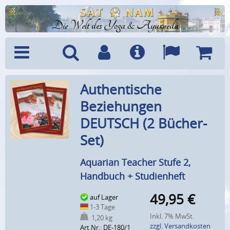
Die Welt des Yoga & Ayurveda
Menü
Suche
Benutzerkonto
Info
Sprachen
Warenk
Authentische
Beziehungen
DEUTSCH (2 Bücher-
Set)
Aquarian Teacher Stufe 2,
Handbuch + Studienheft
49,95
€
auf Lager
1-3 Tage
Inkl. 7% MwSt.
1,20 kg
zzgl. Versandkosten
Art.Nr.: DE-180/1