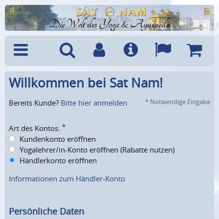
Die Welt des Yoga & Ayurveda
Willkommen bei Sat Nam!
Menü
Suche
Benutzerkonto
Info
Sprachen
Warenk
* Notwendige Eingabe
Bereits Kunde?
Bitte hier anmelden
*
Art des Kontos:
Kundenkonto eröffnen
Yogalehrer/in-Konto eröffnen (Rabatte nutzen)
Händlerkonto eröffnen
Informationen zum Händler-Konto
Persönliche Daten