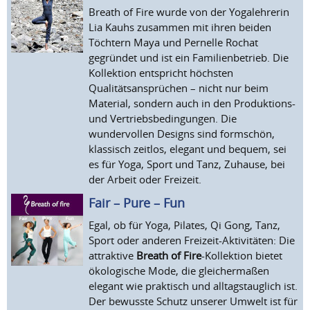
Breath of Fire wurde von der Yogalehrerin
Lia Kauhs zusammen mit ihren beiden
Töchtern Maya und Pernelle Rochat
gegründet und ist ein Familienbetrieb. Die
Kollektion entspricht höchsten
Qualitätsansprüchen – nicht nur beim
Material, sondern auch in den Produktions-
und Vertriebsbedingungen. Die
wundervollen Designs sind formschön,
klassisch zeitlos, elegant und bequem, sei
es für Yoga, Sport und Tanz, Zuhause, bei
der Arbeit oder Freizeit.
Fair – Pure – Fun
Egal, ob für Yoga, Pilates, Qi Gong, Tanz,
Sport oder anderen Freizeit-Aktivitäten: Die
attraktive
Breath of Fire
-Kollektion bietet
ökologische Mode, die gleichermaßen
elegant wie praktisch und alltagstauglich ist.
Der bewusste Schutz unserer Umwelt ist für