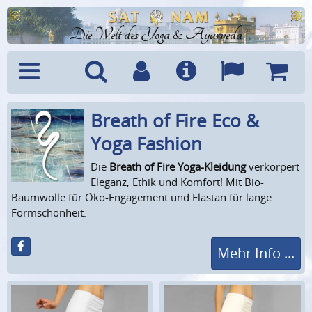
Die Welt des Yoga & Ayurveda
Breath of Fire Eco &
Menü
Suche
Benutzerkonto
Info
Sprachen
Warenk
Yoga Fashion
Die
Breath of Fire Yoga-Kleidung
verkörpert
Eleganz, Ethik und Komfort! Mit Bio-
Baumwolle für Öko-Engagement und Elastan für lange
Formschönheit.
Mehr Info ...