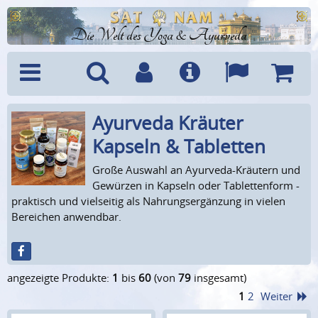
Die Welt des Yoga & Ayurveda
Ayurveda Kräuter
Menü
Suche
Benutzerkonto
Info
Sprachen
Warenk
Kapseln & Tabletten
Große Auswahl an Ayurveda-Kräutern und
Gewürzen in Kapseln oder Tablettenform -
praktisch und vielseitig als Nahrungsergänzung in vielen
Bereichen anwendbar.
angezeigte Produkte:
1
bis
60
(von
79
insgesamt)
1
2
Weiter