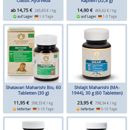
Classic Ayurveda
Kapseln (32,8 g)
ab 14,75
€
14,90
€
245,83 € / kg
465,62 € / kg
auf Lager
1-3 Tage
auf Lager
1-3 Tage
Shatavari Maharishi Bio, 60
Shilajit Maharishi (MA-
Tabletten (30 g)
1944), 30 g (60 Tabletten)
11,95
€
23,95
€
398,33 € / kg
798,34 € / kg
lieferbar
5-10 Tage
lieferbar
5-10 Tage