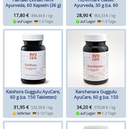
Ayurveda, 60 Kapseln (36 g)
Ayurveda, 30 g (ca. 60
Kapseln)
17,80
€
28,90
€
494,44 € / kg
963,33 € / kg
auf Lager
1-3 Tage
auf Lager
1-3 Tage
Kaishora Guggulu AyuCare,
Kanchanara Guggulu
60 g (ca. 150 Tabletten)
AyuCare, 60 g (ca. 150
Tabletten)
31,95
€
34,20
€
532,50 € / kg
570,00 € / kg
lieferbar
5-10 Tage
auf Lager
1-3 Tage