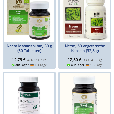
Neem Maharishi bio, 30 g
Neem, 60 vegetarische
(60 Tabletten)
Kapseln (32,8 g)
12,79
€
12,80
€
426,33 € / kg
390,24 € / kg
auf Lager
1-3 Tage
auf Lager
1-3 Tage