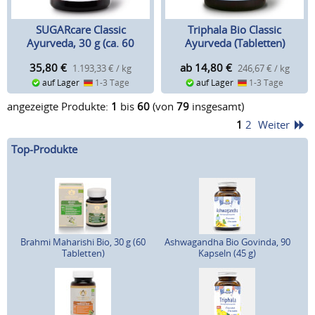
SUGARcare Classic
Triphala Bio Classic
Ayurveda, 30 g (ca. 60
Ayurveda (Tabletten)
Kapseln)
35,80
€
ab 14,80
€
1.193,33 € / kg
246,67 € / kg
auf Lager
1-3 Tage
auf Lager
1-3 Tage
angezeigte Produkte:
1
bis
60
(von
79
insgesamt)
1
2
Weiter
Top-Produkte
Brahmi Maharishi Bio, 30 g (60
Ashwagandha Bio Govinda, 90
Tabletten)
Kapseln (45 g)