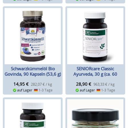
Schwarzkümmelöl Bio
SENIORcare Classic
Govinda, 90 Kapseln (53,6 g)
Ayurveda, 30 g (ca. 60
Kapseln)
14,95
€
28,90
€
282,07 € / kg
963,33 € / kg
auf Lager
1-3 Tage
auf Lager
1-3 Tage