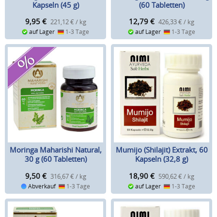
Kapseln (45 g)
(60 Tabletten)
9,95
€
12,79
€
221,12 € / kg
426,33 € / kg
auf Lager
1-3 Tage
auf Lager
1-3 Tage
Moringa Maharishi Natural,
Mumijo (Shilajit) Extrakt, 60
30 g (60 Tabletten)
Kapseln (32,8 g)
9,50
€
18,90
€
316,67 € / kg
590,62 € / kg
Abverkauf
1-3 Tage
auf Lager
1-3 Tage