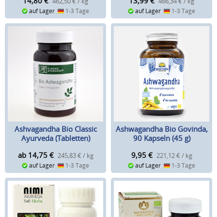
14,80
€
13,99
€
462,50 € / kg
466,34 € / kg
auf Lager
1-3 Tage
auf Lager
1-3 Tage
Ashvagandha Bio Classic
Ashwagandha Bio Govinda,
Ayurveda (Tabletten)
90 Kapseln (45 g)
ab 14,75
€
9,95
€
245,83 € / kg
221,12 € / kg
auf Lager
1-3 Tage
auf Lager
1-3 Tage