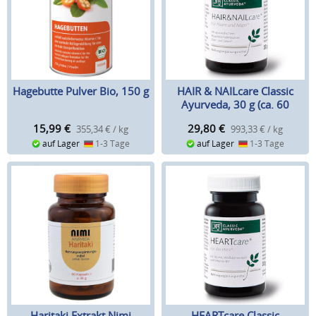
Hagebutte Pulver Bio, 150 g
HAIR & NAILcare Classic
Ayurveda, 30 g (ca. 60
Kapseln)
15,99
€
29,80
€
355,34 € / kg
993,33 € / kg
auf Lager
1-3 Tage
auf Lager
1-3 Tage
Haritaki Extrakt Nimi
HEARTcare Classic