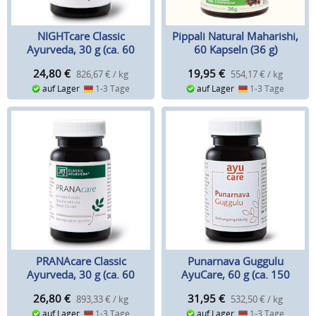
NIGHTcare Classic
Pippali Natural Maharishi,
Ayurveda, 30 g (ca. 60
60 Kapseln (36 g)
Kapseln)
24,80
€
19,95
€
826,67 € / kg
554,17 € / kg
auf Lager
1-3 Tage
auf Lager
1-3 Tage
PRANAcare Classic
Punarnava Guggulu
Ayurveda, 30 g (ca. 60
AyuCare, 60 g (ca. 150
Kapseln)
Tabletten)
26,80
€
31,95
€
893,33 € / kg
532,50 € / kg
auf Lager
1-3 Tage
auf Lager
1-3 Tage