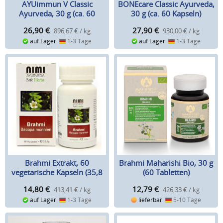
AYUimmun V Classic
BONEcare Classic Ayurveda,
Ayurveda, 30 g (ca. 60
30 g (ca. 60 Kapseln)
Kapseln)
26,90
€
27,90
€
896,67 € / kg
930,00 € / kg
auf Lager
1-3 Tage
auf Lager
1-3 Tage
Brahmi Extrakt, 60
Brahmi Maharishi Bio, 30 g
vegetarische Kapseln (35,8
(60 Tabletten)
g)
14,80
€
12,79
€
413,41 € / kg
426,33 € / kg
auf Lager
1-3 Tage
lieferbar
5-10 Tage