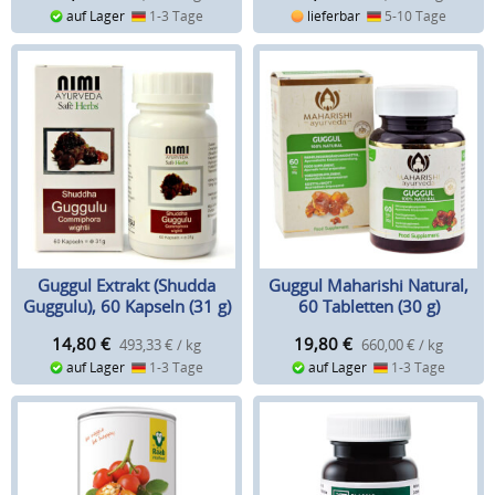
auf Lager
1-3 Tage
lieferbar
5-10 Tage
Guggul Extrakt (Shudda
Guggul Maharishi Natural,
Guggulu), 60 Kapseln (31 g)
60 Tabletten (30 g)
14,80
€
19,80
€
493,33 € / kg
660,00 € / kg
auf Lager
1-3 Tage
auf Lager
1-3 Tage