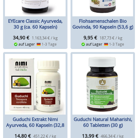
EYEcare Classic Ayurveda,
Flohsamenschalen Bio
30 g (ca. 60 Kapseln)
Govinda, 90 Kapseln (53,6 g)
34,90
€
9,95
€
1.163,34 € / kg
187,73 € / kg
auf Lager
1-3 Tage
auf Lager
1-3 Tage
Guduchi Extrakt Nimi
Guduchi Natural Maharishi,
Ayurveda, 60 Kapseln (32,8
60 Tabletten (30 g)
g)
14,80
€
13,99
€
451,22 € / kg
466,34 € / kg