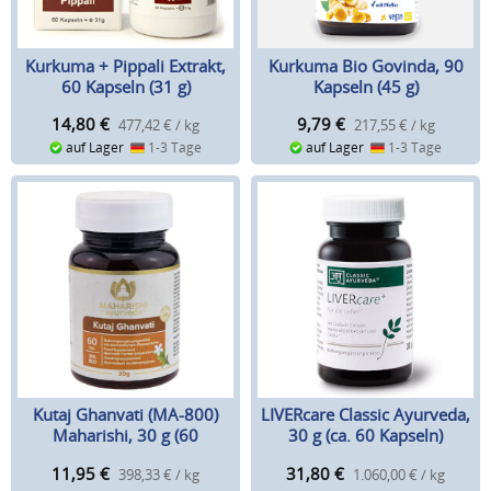
Kurkuma + Pippali Extrakt,
Kurkuma Bio Govinda, 90
60 Kapseln (31 g)
Kapseln (45 g)
14,80
€
9,79
€
477,42 € / kg
217,55 € / kg
auf Lager
1-3 Tage
auf Lager
1-3 Tage
Kutaj Ghanvati (MA-800)
LIVERcare Classic Ayurveda,
Maharishi, 30 g (60
30 g (ca. 60 Kapseln)
Tabletten)
11,95
€
31,80
€
398,33 € / kg
1.060,00 € / kg