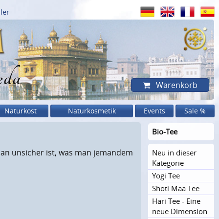
ler
eda
Warenkorb
Naturkost
Naturkosmetik
Events
Sale %
Bio-Tee
man unsicher ist, was man jemandem
Neu in dieser
Kategorie
Yogi Tee
Shoti Maa Tee
Hari Tee - Eine
neue Dimension