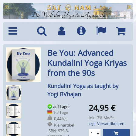
Die Welt des Yoga & Ayurveda
Menü
Suche
Benutzerkonto
Info
Sprachen
Warenk
Be You: Advanced
Kundalini Yoga Kriyas
from the 90s
Kundalini Yoga as taught by
Yogi BVhajan
24,95
€
auf Lager
1-3 Tage
Inkl. 7% MwSt.
0,44 kg
zzgl. Versandkosten
Kleinartikel
ISBN: 979-8-