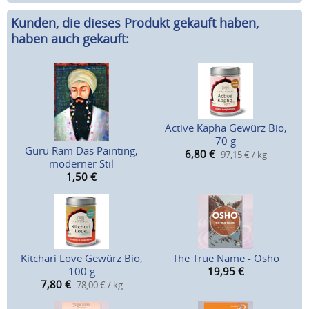
Kunden, die dieses Produkt gekauft haben,
haben auch gekauft:
Active Kapha Gewürz Bio,
70 g
Guru Ram Das Painting,
6,80
€
97,15 € / kg
moderner Stil
1,50
€
Kitchari Love Gewürz Bio,
The True Name - Osho
100 g
19,95
€
7,80
€
78,00 € / kg