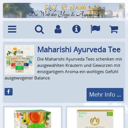
Die Welt des Yoga & Ayurveda
Maharishi Ayurveda Tee
Menü
Suche
Benutzerkonto
Info
Sprachen
Warenk
Die Maharishi Ayurveda Tees schenken mit
ausgewählten Kräutern und Gewürzen mit
einzigartigem Aroma ein wohliges Gefühl
ausgewogener Balance.
Mehr Info ...