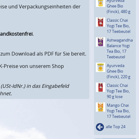
Ayurveda
reise und Verpackungseinheiten der
Ghee Bio
(Finck), 480 g
Classic Chai
Yogi Tee Bio,
17 Teebeutel
sandkostenfrei
.
Ashwagan­dha
Balance Yogi
Tea Bio, 17
 zum Download als PDF für Sie bereit.
Teebeutel
VK-Preise von unserem Shop
Ayurveda
Ghee Bio
(Finck), 220 g
USt-IdNr.) in das Eingabefeld
Classic Chai
Yogi Tee Bio,
hnet.
90 g lose
Mango Chai
Yogi Tea Bio,
17 Teebeutel
alle Top 24