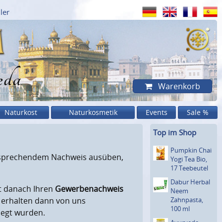
ler
eda
Warenkorb
Naturkost
Naturkosmetik
Events
Sale %
Top im Shop
Pumpkin Chai
entsprechendem Nachweis ausüben,
Yogi Tea Bio,
17 Teebeutel
Dabur Herbal
kt danach Ihren
Gewerbenachweis
Neem
e erhalten dann von uns
Zahnpasta,
100 ml
legt wurden.