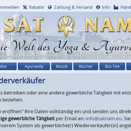
Anmelden
Rabatte
Zahlung & Versand
Info
Händ
e Welt des Yoga & Ayurv
ukte
Ayurveda
Musik
Bücher
Bio-Tee
derverkäufer
xis betreiben oder eine andere gewerbliche Tätigkeit mit 
 beziehen.
 eröffnen" Ihre Daten vollständig ein und senden uns dire
ige gewerbliche Tätigkeit
per Email an:
info@satnam.eu
. Si
 unserem System als gewerbliche(r) Wiederverkäufer(in) ange