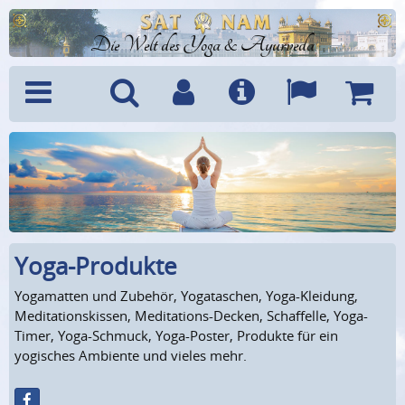
Die Welt des Yoga & Ayurveda
Menü
Suche
Benutzerkonto
Info
Sprachen
Warenk
Yoga-Produkte
Yogamatten und Zubehör, Yogataschen, Yoga-Kleidung,
Meditationskissen, Meditations-Decken, Schaffelle, Yoga-
Timer, Yoga-Schmuck, Yoga-Poster, Produkte für ein
yogisches Ambiente und vieles mehr.