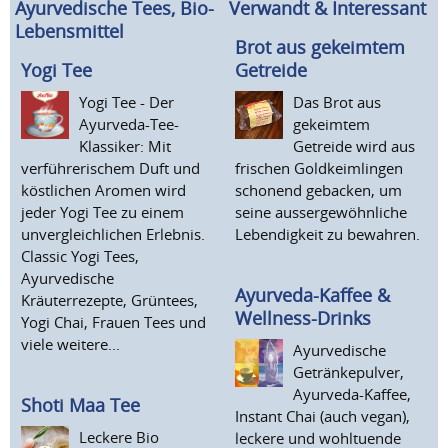
Ayurvedische Tees, Bio-
Verwandt & Interessant
Lebensmittel
Brot aus gekeimtem
Yogi Tee
Getreide
Yogi Tee - Der
Das Brot aus
Ayurveda-Tee-
gekeimtem
Klassiker: Mit
Getreide wird aus
verführerischem Duft und
frischen Goldkeimlingen
köstlichen Aromen wird
schonend gebacken, um
jeder Yogi Tee zu einem
seine aussergewöhnliche
unvergleichlichen Erlebnis.
Lebendigkeit zu bewahren.
Classic Yogi Tees,
Ayurvedische
Ayurveda-Kaffee &
Kräuterrezepte, Grüntees,
Wellness-Drinks
Yogi Chai, Frauen Tees und
viele weitere...
Ayurvedische
Getränkepulver,
Ayurveda-Kaffee,
Shoti Maa Tee
Instant Chai (auch vegan),
Leckere Bio
leckere und wohltuende