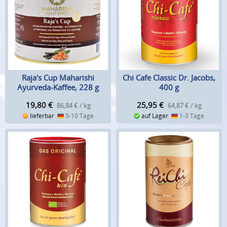
Raja's Cup Maharishi
Chi Cafe Classic Dr. Jacobs,
Ayurveda-Kaffee, 228 g
400 g
19,80
€
25,95
€
86,84 € / kg
64,87 € / kg
lieferbar
5-10 Tage
auf Lager
1-3 Tage