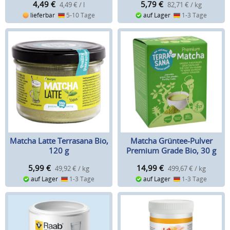
4,49
€
5,79
€
4,49 € / l
82,71 € / kg
lieferbar
5-10 Tage
auf Lager
1-3 Tage
Matcha Latte Terrasana Bio,
Matcha Grüntee-Pulver
120 g
Premium Grade Bio, 30 g
5,99
€
14,99
€
49,92 € / kg
499,67 € / kg
auf Lager
1-3 Tage
auf Lager
1-3 Tage