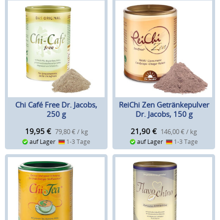
Chi Café Free Dr. Jacobs,
ReiChi Zen Getränkepulver
250 g
Dr. Jacobs, 150 g
19,95
€
21,90
€
79,80 € / kg
146,00 € / kg
auf Lager
1-3 Tage
auf Lager
1-3 Tage