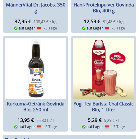
MännerVital Dr. Jacobs, 350
Hanf-Proteinpulver Govinda
g
Bio, 400 g
37,95
€
12,59
€
108,43 € / kg
31,48 € / kg
auf Lager
1-3 Tage
auf Lager
1-3 Tage
Kurkuma-Getränk Govinda
Yogi Tea Barista Chai Classic
Bio, 250 ml
Bio, 1 Liter
13,95
€
5,29
€
55,80 € / l
5,29 € / l
auf Lager
1-3 Tage
auf Lager
1-3 Tage