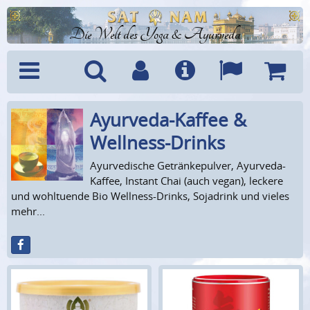
Die Welt des Yoga & Ayurveda
Ayurveda-Kaffee &
Menü
Suche
Benutzerkonto
Info
Sprachen
Warenk
Wellness-Drinks
Ayurvedische Getränkepulver, Ayurveda-
Kaffee, Instant Chai (auch vegan), leckere
und wohltuende Bio Wellness-Drinks, Sojadrink und vieles
mehr...