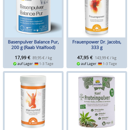
Basenpulver Balance Pur,
Frauenpower Dr. Jacobs,
200 g (Raab Vitalfood)
333 g
17,99
€
47,95
€
89,95 € / kg
143,99 € / kg
auf Lager
1-3 Tage
auf Lager
1-3 Tage