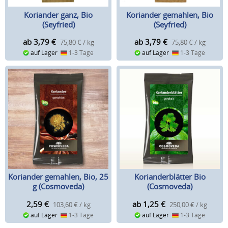
Koriander ganz, Bio
Koriander gemahlen, Bio
(Seyfried)
(Seyfried)
ab 3,79
€
ab 3,79
€
75,80 € / kg
75,80 € / kg
auf Lager
1-3 Tage
auf Lager
1-3 Tage
Koriander gemahlen, Bio, 25
Korianderblätter Bio
g (Cosmoveda)
(Cosmoveda)
2,59
€
ab 1,25
€
103,60 € / kg
250,00 € / kg
auf Lager
1-3 Tage
auf Lager
1-3 Tage