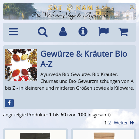
Die Welt des Yoga & Ayurveda
Gewürze & Kräuter Bio
Menü
Suche
Benutzerkonto
Info
Sprachen
Warenk
A-Z
Ayurveda Bio-Gewürze, Bio-Kräuter,
Churnas und Bio-Gewürzmischungen von A
bis Z - in kleineren und mittleren Größen sowie als Kiloware.
angezeigte Produkte:
1
bis
60
(von
100
insgesamt)
1
2
Weiter