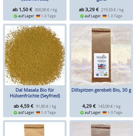
ab 1,50
€
ab 3,29
€
300,00 € / kg
219,33 € / kg
auf Lager
1-3 Tage
auf Lager
1-3 Tage
Dal Masala Bio für
Dillspitzen gerebelt Bio, 30 g
Hülsenfrüchte (Seyfried)
ab 4,59
€
4,29
€
91,80 € / kg
143,00 € / kg
auf Lager
1-3 Tage
auf Lager
1-3 Tage