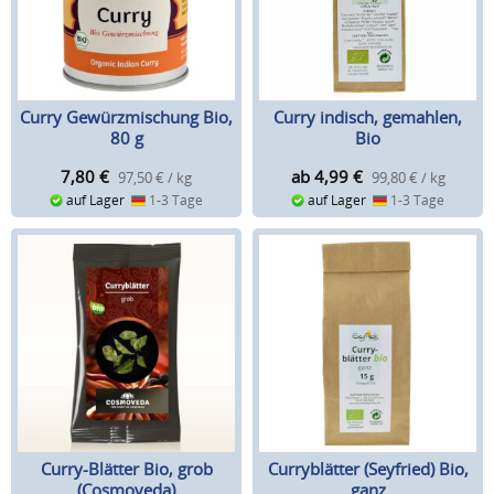
Curry Gewürzmischung Bio,
Curry indisch, gemahlen,
80 g
Bio
7,80
€
ab 4,99
€
97,50 € / kg
99,80 € / kg
auf Lager
1-3 Tage
auf Lager
1-3 Tage
Curry-Blätter Bio, grob
Curryblätter (Seyfried) Bio,
(Cosmoveda)
ganz