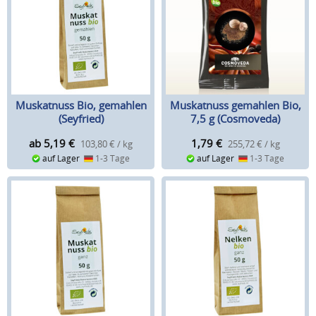
Muskatnuss Bio, gemahlen
Muskatnuss gemahlen Bio,
(Seyfried)
7,5 g (Cosmoveda)
ab 5,19
€
1,79
€
103,80 € / kg
255,72 € / kg
auf Lager
1-3 Tage
auf Lager
1-3 Tage