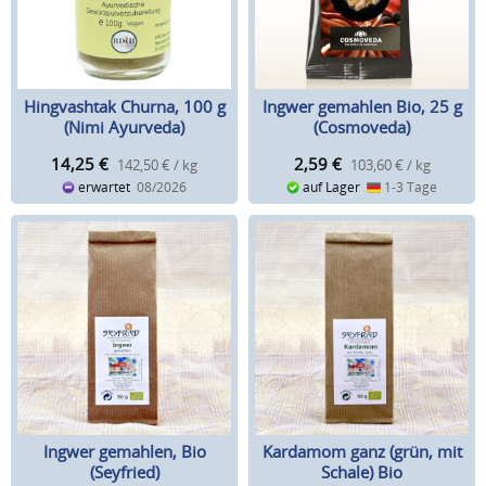
Hingvashtak Churna, 100 g
Ingwer gemahlen Bio, 25 g
(Nimi Ayurveda)
(Cosmoveda)
14,25
€
2,59
€
142,50 € / kg
103,60 € / kg
erwartet
08/2026
auf Lager
1-3 Tage
Ingwer gemahlen, Bio
Kardamom ganz (grün, mit
(Seyfried)
Schale) Bio