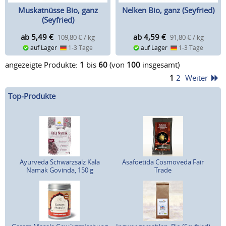
Muskatnüsse Bio, ganz
Nelken Bio, ganz (Seyfried)
(Seyfried)
ab 5,49
€
ab 4,59
€
109,80 € / kg
91,80 € / kg
auf Lager
1-3 Tage
auf Lager
1-3 Tage
angezeigte Produkte:
1
bis
60
(von
100
insgesamt)
1
2
Weiter
Top-Produkte
Ayurveda Schwarzsalz Kala
Asafoetida Cosmoveda Fair
Namak Govinda, 150 g
Trade