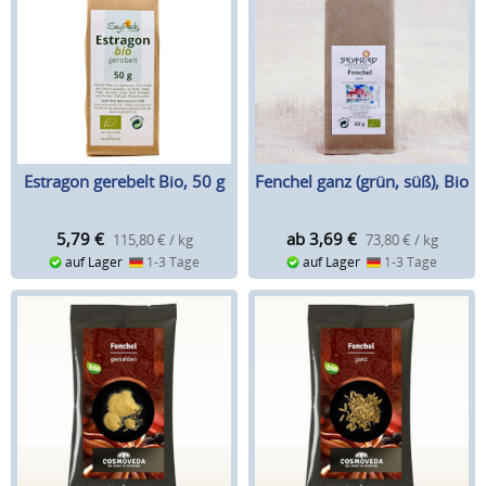
Estragon gerebelt Bio, 50 g
Fenchel ganz (grün, süß), Bio
5,79
€
ab 3,69
€
115,80 € / kg
73,80 € / kg
auf Lager
1-3 Tage
auf Lager
1-3 Tage