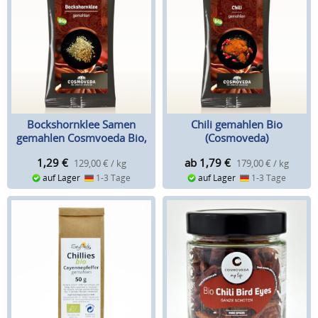
Bockshornklee Samen
Chili gemahlen Bio
gemahlen Cosmvoeda Bio,
(Cosmoveda)
10 g
1,29
€
ab 1,79
€
129,00 € / kg
179,00 € / kg
auf Lager
1-3 Tage
auf Lager
1-3 Tage