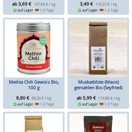
ab 3,69
€
3,49
€
147,60 € / kg
116,33 € / kg
auf Lager
1-3 Tage
auf Lager
1-3 Tage
Methia Chili Gewürz Bio,
Muskatblüte (Macis)
100 g
gemahlen Bio (Seyfried)
8,80
€
ab 5,99
€
88,00 € / kg
119,80 € / kg
auf Lager
1-3 Tage
auf Lager
1-3 Tage