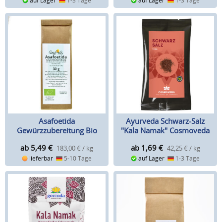
auf Lager
1-3 Tage
auf Lager
1-3 Tage
Asafoetida
Ayurveda Schwarz-Salz
Gewürzzubereitung Bio
"Kala Namak" Cosmoveda
(Seyfried)
ab 5,49
€
ab 1,69
€
183,00 € / kg
42,25 € / kg
lieferbar
5-10 Tage
auf Lager
1-3 Tage