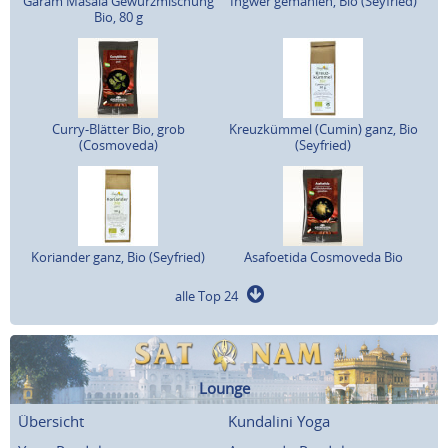
Garam Masala Gewürzmischung
Ingwer gemahlen, Bio (Seyfried)
Bio, 80 g
Curry-Blätter Bio, grob
Kreuzkümmel (Cumin) ganz, Bio
(Cosmoveda)
(Seyfried)
Koriander ganz, Bio (Seyfried)
Asafoetida Cosmoveda Bio
alle Top 24
Lounge
Übersicht
Kundalini Yoga