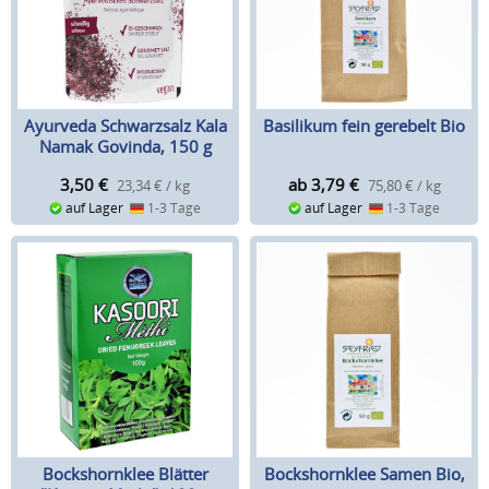
Ayurveda Schwarzsalz Kala
Basilikum fein gerebelt Bio
Namak Govinda, 150 g
3,50
€
ab 3,79
€
23,34 € / kg
75,80 € / kg
auf Lager
1-3 Tage
auf Lager
1-3 Tage
Bockshornklee Blätter
Bockshornklee Samen Bio,