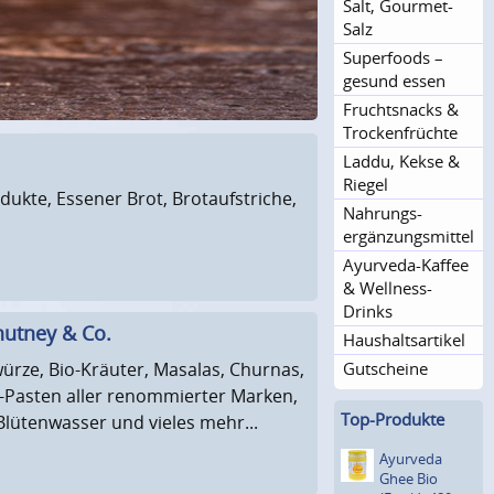
Salt, Gourmet-
Salz
Superfoods –
gesund essen
Fruchtsnacks &
Trocken­früchte
Laddu, Kekse &
Riegel
ukte, Essener Brot, Brotaufstriche,
Nahrungs­
ergänzungs­mittel
Ayurveda-Kaffee
& Wellness-
Drinks
hutney & Co.
Haushaltsar­tikel
rze, Bio-Kräuter, Masalas, Churnas,
Gutscheine
-Pasten aller renommierter Marken,
Top-Produkte
lütenwasser und vieles mehr...
Ayurveda
Ghee Bio