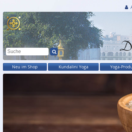
Di
Neu im Shop
Kundalini Yoga
Yoga-Prod