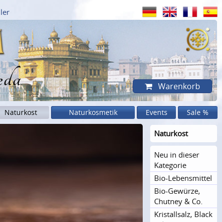
ler
eda
Warenkorb
Naturkost
Naturkosmetik
Events
Sale %
Naturkost
Neu in dieser
Kategorie
Bio-Lebensmittel
Bio-Gewürze,
Chutney & Co.
Kristal­lsalz, Black