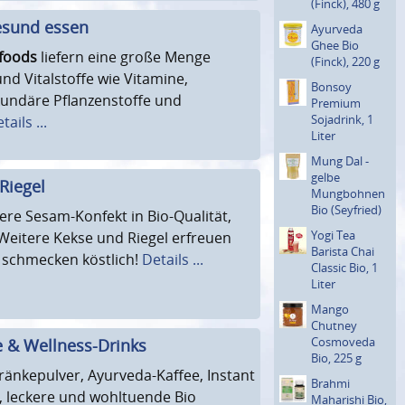
(Finck), 480 g
esund essen
Ayurveda
Ghee Bio
foods
liefern eine große Menge
(Finck), 220 g
nd Vitalstoffe wie Vitamine,
Bonsoy
kundäre Pflanzenstoffe und
Premium
Sojadrink, 1
tails ...
Liter
Mung Dal -
gelbe
Riegel
Mungbohnen
Bio (Seyfried)
kere Sesam-Konfekt in Bio-Qualität,
Yogi Tea
 Weitere Kekse und Riegel erfreuen
Barista Chai
schmecken köstlich!
Details ...
Classic Bio, 1
Liter
Mango
Chutney
Cosmoveda
e & Wellness-Drinks
Bio, 225 g
änkepulver, Ayurveda-Kaffee, Instant
Brahmi
, leckere und wohltuende Bio
Maharishi Bio,