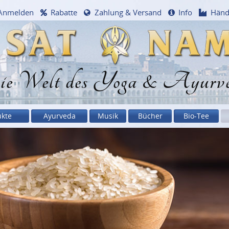
Anmelden
Rabatte
Zahlung & Versand
Info
Händ
e Welt des Yoga & Ayurv
ukte
Ayurveda
Musik
Bücher
Bio-Tee