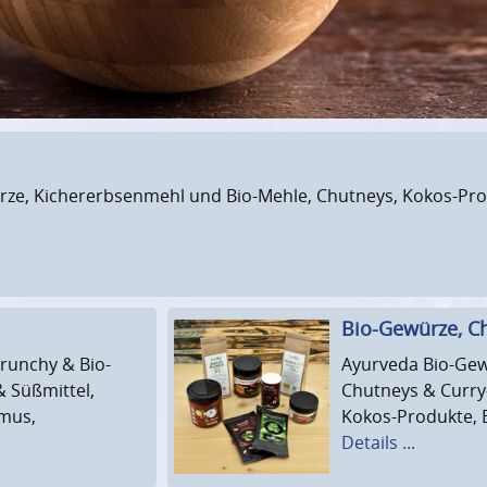
ürze, Kichererbsenmehl und Bio-Mehle, Chutneys, Kokos-Prod
Bio-Gewürze, C
Crunchy & Bio-
Ayurveda Bio-Gewü
& Süßmittel,
Chutneys & Curry
ßmus,
Kokos-Produkte, B
Details ...