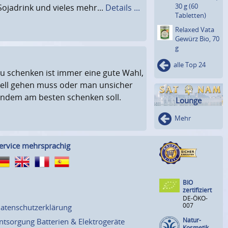
30 g (60
Sojadrink und vieles mehr...
Details ...
Tabletten)
Relaxed Vata
Gewürz Bio, 70
g
alle Top 24
u schenken ist immer eine gute Wahl,
ell gehen muss oder man unsicher
andem am besten schenken soll.
Lounge
Mehr
ervice mehrsprachig
BIO
zertifiziert
DE-ÖKO-
007
atenschutzerklärung
Natur-
ntsorgung Batterien & Elektrogeräte
Kosmetik