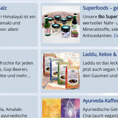
Salz
Superfoods – g
n Himalaya) ist ein
Unsere
Bio Super
 Namak) und
wertvoller Nähr- u
vor allem
Mineralstoffe, se
Antioxidantien.
De
Laddu, Kekse & 
früchte für jeden
Laddu ist das lec
, Goji-Beeren,
jetzt auch vegan.
kte und mehr...
den Gaumen und 
Ayurveda-Kaffe
la, Amalaki-
Ayurvedische Getr
 ayurvedische
Chai (auch vegan)