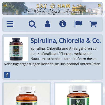
Die Welt des Yoga & Ayurveda
Spirulina, Chlorella & Co.
Menü
Suche
Benutzerkonto
Info
Sprachen
Warenk
Spirulina, Chlorella und Amla gehören zu
den kraftvollsten Pflanzen, welche die
Natur uns schenken kann. In Form dieser
Nahrungsergänzungen können sie uns optimal unterstützen.