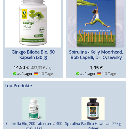
Ginkgo Biloba Bio, 60
Spirulina - Kelly Moorhead,
Kapseln (30 g)
Bob Capelli, Dr. Cysewsky
14,50
€
1,95
€
483,33 € / kg
auf Lager
1-3 Tage
auf Lager
1-3 Tage
Top-Produkte
Chlorella Bio, 200 Tabletten à 400
Spirulina Pacifica Hawaiian, 225 g
mg (80 g)
Pulver