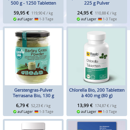
500 g - 1250 Tabletten
225 g Pulver
59,95
€
24,95
€
119,90 € / kg
110,88 € / kg
auf Lager
1-3 Tage
auf Lager
1-3 Tage
Gerstengras-Pulver
Chlorella Bio, 200 Tabletten
Terrasana Bio, 130 g
à 400 mg (80 g)
6,79
€
13,99
€
52,23 € / kg
174,87 € / kg
auf Lager
1-3 Tage
auf Lager
1-3 Tage