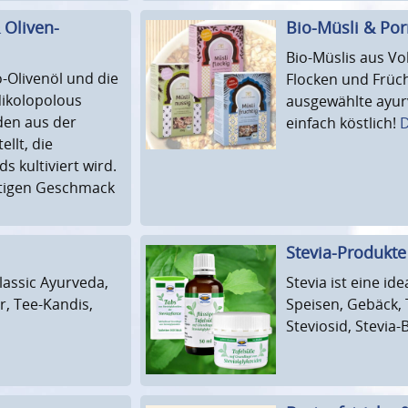
 Oliven-
Bio-Müsli & Por
Bio-Müslis aus Vo
o-Olivenöl und die
Flocken und Früch
ikolopolous
ausgewählte ayur
den aus der
einfach köstlich!
D
ellt, die
s kultiviert wird.
htigen Geschmack
Stevia-Produkte
lassic Ayurveda,
Stevia ist eine i
r, Tee-Kandis,
Speisen, Gebäck, T
Steviosid, Stevia-