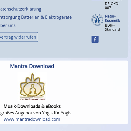
DE-ÖKO-
007
atenschutzerklärung
Natur-
ntsorgung Batterien & Elektrogeräte
Kosmetik
ber uns
BDIH-
Standard
Vertrag widerrufen
Mantra Download
Musik-Downloads & eBooks
 großes Angebot von Yogis für Yogis
www.mantradownload.com