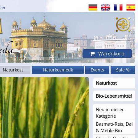
ler
eda
Warenkorb
Naturkost
Naturkosmetik
Events
Sale %
Naturkost
Bio-Lebensmittel
Neu in dieser
Kategorie
Basmati-Reis, Dal
& Mehle Bio