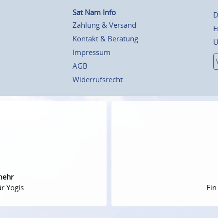
Sat Nam Info
D
Zahlung & Versand
E
Kontakt & Beratung
Ü
Impressum
AGB
Widerrufsrecht
mehr
r Yogis
Ein