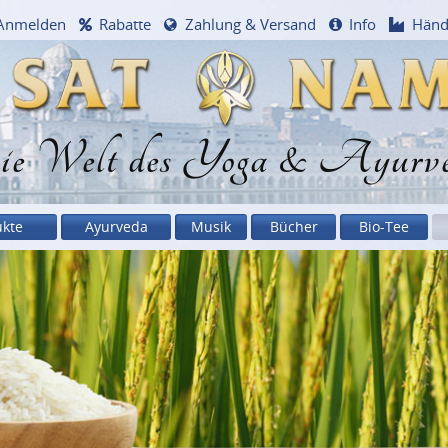
Anmelden
Rabatte
Zahlung & Versand
Info
Händ
e Welt des Yoga & Ayurv
ukte
Ayurveda
Musik
Bücher
Bio-Tee