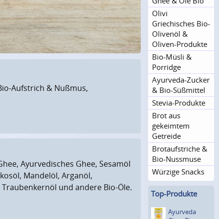
Ghee & Öle Bio
Olivi
Griechisches Bio-
Olivenöl &
Oliven-Produkte
Bio-Müsli &
Porridge
Ayurveda-Zucker
 Bio-Aufstrich & Nußmus,
& Bio-Süßmittel
Stevia-Produkte
Brot aus
gekeimtem
Getreide
Brotauf­striche &
Bio-Nussmuse
Ghee, Ayurvedisches Ghee, Sesamöl
Würzige Snacks
okosöl, Mandelöl, Arganöl,
Traubenkernöl und andere Bio-Öle.
Top-Produkte
Ayurveda