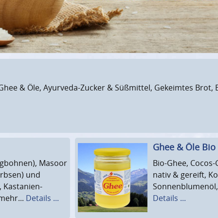
, Ghee & Öle, Ayurveda-Zucker & Süßmittel, Gekeimtes Brot,
Ghee & Öle Bio
ngbohnen), Masoor
Bio-Ghee, Cocos-
erbsen) und
nativ & gereift, K
 Kastanien-
Sonnenblumenöl, 
mehr...
Details ...
Details ...