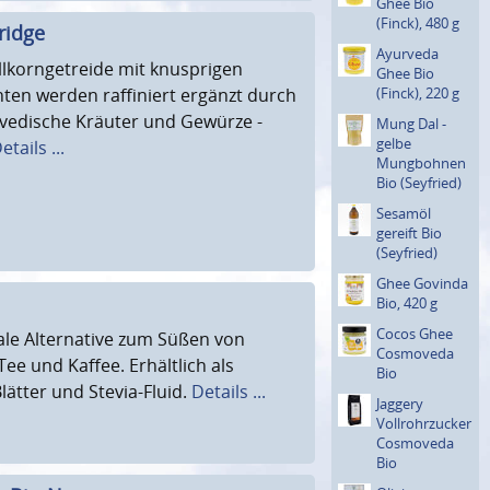
Ghee Bio
(Finck), 480 g
ridge
Ayurveda
llkorngetreide mit knusprigen
Ghee Bio
ten werden raffiniert ergänzt durch
(Finck), 220 g
vedische Kräuter und Gewürze -
Mung Dal -
gelbe
etails ...
Mungbohnen
Bio (Seyfried)
Sesamöl
gereift Bio
(Seyfried)
Ghee Govinda
Bio, 420 g
Cocos Ghee
deale Alternative zum Süßen von
Cosmoveda
ee und Kaffee. Erhältlich als
Bio
Blätter und Stevia-Fluid.
Details ...
Jaggery
Vollroh­rzucker
Cosmoveda
Bio