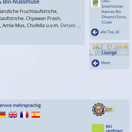
 & Bio-Nussmuse
Olivi ­
Griechische­s
anzliche Fruchtaufstriche,
Natives Bio
Olivenöl Extra,
taufstriche, Chyawan Prash,
3 Liter
Amla-Mus, Chufella u.v.m.
Details ...
alle Top 24
Lounge
Mehr
ervice mehrsprachig
BIO
zertifiziert