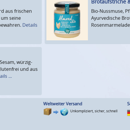
Brotaufstriche
d aus frischen
Bio-Nussmuse, Pfl
 um seine
Ayurvedische Bro
 bewahren.
Details
Rosenmarmelade, 
 Sesam, würzig-
glutenfrei und aus
ils ...
Weltweiter Versand
S
Unkompliziert, sicher, schnell