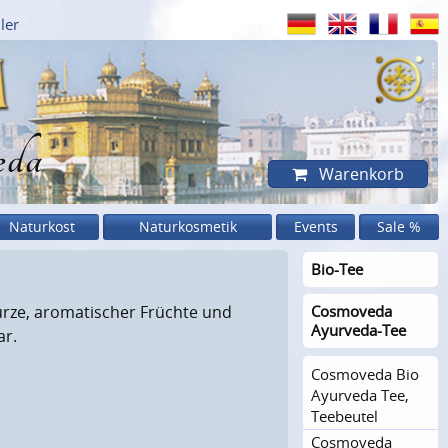
ler
eda
Warenkorb
Naturkost
Naturkosmetik
Events
Sale %
Bio-Tee
ürze, aromatischer Früchte und
Cosmoveda
Ayurveda-Tee
ar.
Cosmoveda Bio
Ayurveda Tee,
Teebeutel
Cosmoveda