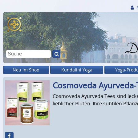
Di
Neu im Shop
Kundalini Yoga
Yoga-Prod
Cosmoveda Ayurveda-
Cosmoveda Ayurveda Tees sind lecke
lieblicher Blüten. Ihre subtilen Pfl