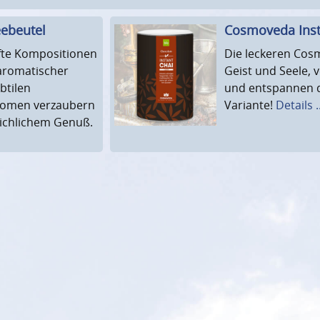
ebeutel
Cosmoveda Inst
fte Kompositionen
Die leckeren Cos
 aromatischer
Geist und Seele,
btilen
und entspannen di
romen verzaubern
Variante!
Details ..
eichlichem Genuß.