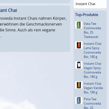
Instant Chai
ant Chai
Top-Produkte
moveda Instant Chais nähren Körper,
 verwöhnen die Geschmacksnerven
Vata Tee
Cosmoveda
e Sinne. Auch als rein vegane
Bio, 25
.
Teebeutel
Instant Chai
Latte Spicy
Cosmoveda
Bio, 180 g
Instant Chai
Vegan Spicy
Cosmoveda
Bio, 180 g
Instant Chai
Vegan Vanilla
Bio, 180 g
Pitta Tee
Cosmoveda
Bio, 25