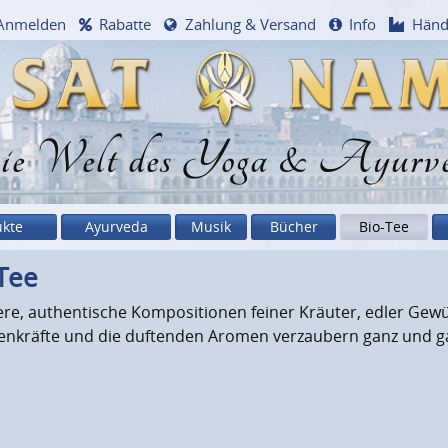
Anmelden
Rabatte
Zahlung & Versand
Info
Händ
e Welt des Yoga & Ayurv
ukte
Ayurveda
Musik
Bücher
Bio-Tee
Tee
re, authentische Kompositionen feiner Kräuter, edler Gew
anzenkräfte und die duftenden Aromen verzaubern ganz und g