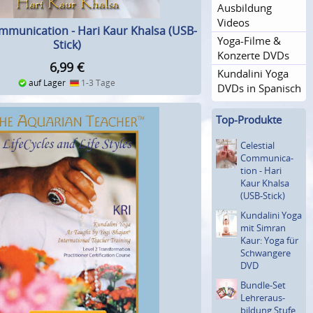
Ausbildung
Videos
ommunication - Hari Kaur Khalsa (USB-
Yoga-Filme &
Stick)
Konzerte DVDs
6,99
€
Kundalini Yoga
auf Lager
1-3 Tage
DVDs in Spanisch
Top-Produkte
Celestial
Communica­
tion - Hari
Kaur Khalsa
(USB-Stick)
Kundalini Yoga
mit Simran
Kaur: Yoga für
Schwangere
DVD
Bundle-Set
Lehreraus­
bildung Stufe