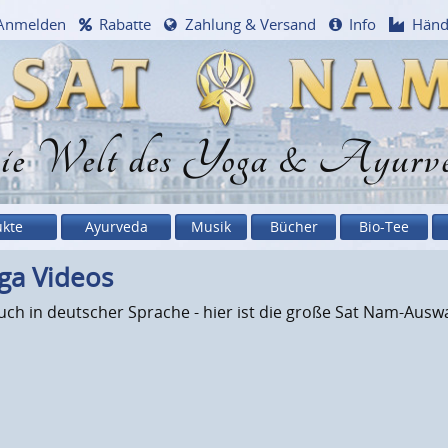
Anmelden
Rabatte
Zahlung & Versand
Info
Händ
e Welt des Yoga & Ayurv
ukte
Ayurveda
Musik
Bücher
Bio-Tee
ga Videos
auch in deutscher Sprache - hier ist die große Sat Nam-Aus