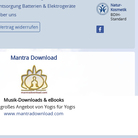
Natur-
ntsorgung Batterien & Elektrogeräte
Kosmetik
ber uns
BDIH-
Standard
Vertrag widerrufen
Mantra Download
Musik-Downloads & eBooks
 großes Angebot von Yogis für Yogis
www.mantradownload.com