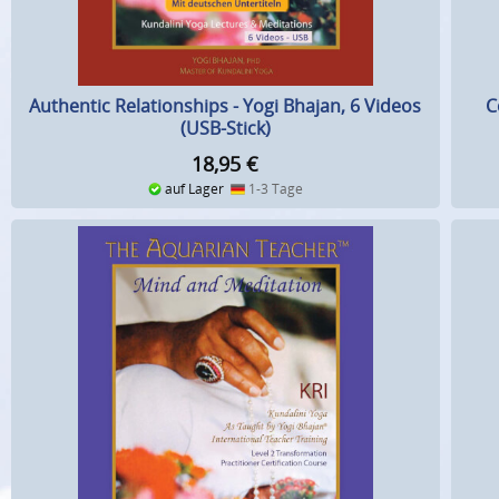
Authentic Relationships - Yogi Bhajan, 6 Videos
C
(USB-Stick)
18,95
€
auf Lager
1-3 Tage