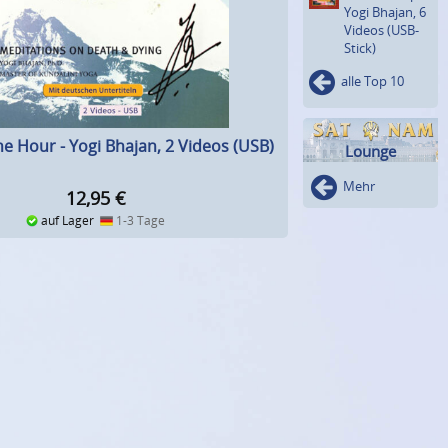
Yogi Bhajan, 6
Videos (USB-
Stick)
alle Top 10
he Hour - Yogi Bhajan, 2 Videos (USB)
Lounge
Mehr
12,95
€
auf Lager
1-3 Tage