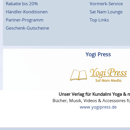
Rabatte bis 20%
Vormerk-Service
Händler-Konditionen
Sat Nam Lounge
Partner-Programm
Top Links
Geschenk-Gutscheine
Yogi Press
Unser Verlag für Kundalini Yoga & 
Bücher, Musik, Videos & Accessoires fü
www.yogipress.de