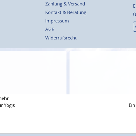
Zahlung & Versand
E
Kontakt & Beratung
Ü
Impressum
AGB
Widerrufsrecht
mehr
r Yogis
Ein