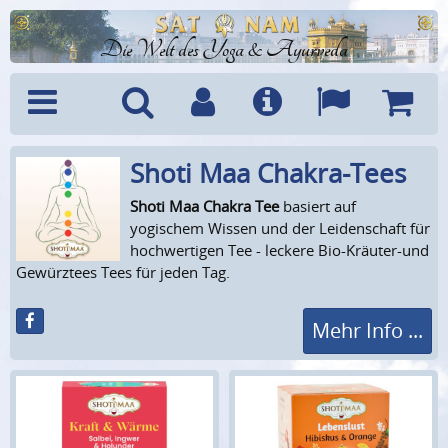
Die Welt des Yoga & Ayurveda
Shoti Maa Chakra-Tees
Menü
Suche
Benutzerkonto
Info
Sprachen
Warenk
Shoti Maa Chakra Tee
basiert auf
yogischem Wissen und der Leidenschaft für
hochwertigen Tee - leckere Bio-Kräuter-und
Gewürztees Tees für jeden Tag.
Mehr Info ...