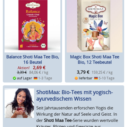
Balance Shoti Maa Tee Bio,
Magic Box Shoti Maa Tee
16 Beutel
Bio, 12 Teebeutel
2,69
€
Aktion!
3,79
€
3,39 €
84,06 € / kg
159,25 € / kg
auf Lager
1-3 Tage
lieferbar
5-10 Tage
ShotiMaa: Bio-Tees mit yogisch-
ayurvedischem Wissen
Seit Jahrtausenden erforschen Yogis die
Wirkung der Natur auf Seele und Geist. In
der
Shoti Maa Tee-
Serie wurden wertvolle
Kräuter, Blüten und Gewürze aus