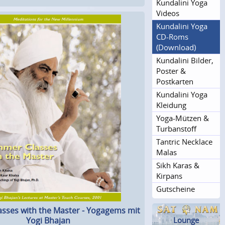
Kundalini Yoga
Videos
Kundalini Yoga
CD-Roms
(Download)
Kundalini Bilder,
Poster &
Postkarten
Kundalini Yoga
Kleidung
Yoga-Mützen &
Turbanstoff
Tantric Necklace
Malas
Sikh Karas &
Kirpans
Gutscheine
sses with the Master - Yogagems mit
Yogi Bhajan
Lounge