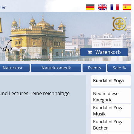
ler
eda
Warenkorb
Naturkost
Naturkosmetik
Events
Sale %
Kundalini Yoga
nd Lectures - eine reichhaltige
Neu in dieser
Kategorie
Kundalini Yoga
Musik
Kundalini Yoga
Bücher