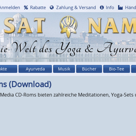
Anmelden
Rabatte
Zahlung & Versand
Info
Händ
e Welt des Yoga & Ayurv
ukte
Ayurveda
Musik
Bücher
Bio-Tee
ms (Download)
Media CD-Roms bieten zahlreiche Meditationen, Yoga-Sets u