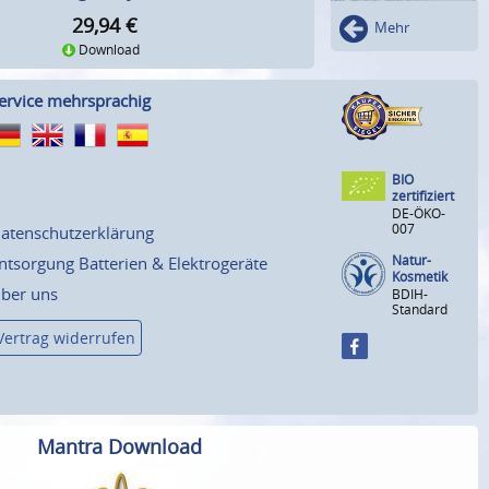
29,94
€
Mehr
Download
ervice mehrsprachig
BIO
zertifiziert
DE-ÖKO-
007
atenschutzerklärung
Natur-
ntsorgung Batterien & Elektrogeräte
Kosmetik
ber uns
BDIH-
Standard
Vertrag widerrufen
Mantra Download