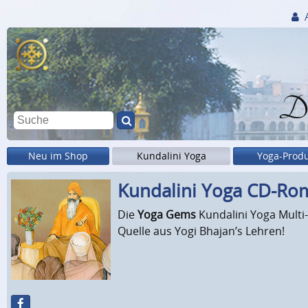
Di
Neu im Shop
Kundalini Yoga
Yoga-Prod
Kundalini Yoga CD-Ro
Die
Yoga Gems
Kundalini Yoga Multi-
Quelle aus Yogi Bhajan’s Lehren!