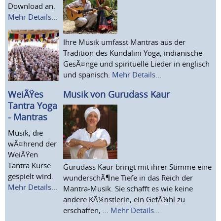
Download an.
Mehr Details...
Ihre Musik umfasst Mantras aus der
Tradition des Kundalini Yoga, indianische
GesÃ¤nge und spirituelle Lieder in englisch
und spanisch.
Mehr Details...
Musik von Gurudass Kaur
WeiÃŸes
Tantra Yoga
- Mantras
Musik, die
wÃ¤hrend der
WeiÃŸen
Tantra Kurse
Gurudass Kaur bringt mit ihrer Stimme eine
gespielt wird.
wunderschÃ¶ne Tiefe in das Reich der
Mehr Details...
Mantra-Musik. Sie schafft es wie keine
andere KÃ¼nstlerin, ein GefÃ¼hl zu
erschaffen, ...
Mehr Details...