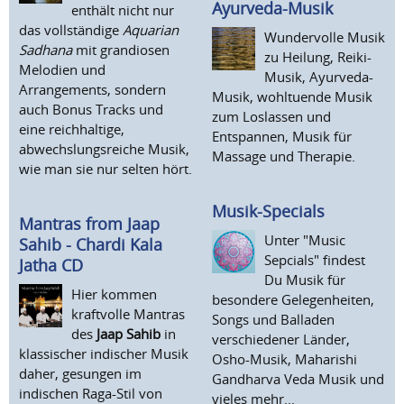
Ayurveda-Musik
enthält nicht nur
das vollständige
Aquarian
Wundervolle Musik
Sadhana
mit grandiosen
zu Heilung, Reiki-
Melodien und
Musik, Ayurveda-
Arrangements, sondern
Musik, wohltuende Musik
auch Bonus Tracks und
zum Loslassen und
eine reichhaltige,
Entspannen, Musik für
abwechslungsreiche Musik,
Massage und Therapie.
wie man sie nur selten hört.
Musik-Specials
Mantras from Jaap
Unter "Music
Sahib - Chardi Kala
Sepcials" findest
Jatha CD
Du Musik für
Hier kommen
besondere Gelegenheiten,
kraftvolle Mantras
Songs und Balladen
des
Jaap Sahib
in
verschiedener Länder,
klassischer indischer Musik
Osho-Musik, Maharishi
daher, gesungen im
Gandharva Veda Musik und
indischen Raga-Stil von
vieles mehr...