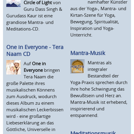
namhafter Künstler
Circle of Light
von
aus der Yoga-, Mantra- und
Guru Dass Singh &
Kirtan-Szene für Yoga,
Gurudass Kaur ist eine
Bewegung, Spiritualität,
grandiose Mantra- und
Inspiration und Yoga-
Meditations-CD.
Unterricht.
One in Everyone - Tera
Mantra-Musik
Naam CD
Mantras als
Auf
One in
integraler
Everyone
bringen
Bestandteil der
Tera Naam die
Yoga-Praxis sprechen durch
große Palette ihres
ihre hohe Schwingung das
musikalischen Könnens
Bewußtsein und Herz an.
zum Ausdruck, wodurch
Mantra-Musik ist erhebend,
dieses Album zu einem
inspirierend und
musikalischen Leckerbissen
entspannend.
wird - eine großartige
Liebeserklärung an das
Göttliche, Universelle in
Meditationsmusik