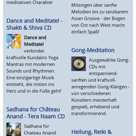
meditativen Charakter.
Mitsingen über sanfte
Melodien bis zu tanzbarem
Asian Groove - der Bogen
Dance and Meditate! -
von Ost nach West macht
Shakti & Shiva CD
einfach Spaß!
Dance and
Meditate!
Gong-Meditation
verbindet
kraftvolle Kundalini Yoga
Ausgewählte Gong-
Mantras mit modernen
CDs mit
Sounds und Rhythmen.
entspannend-
Eine einzigartige Musik
sanften und kraftvoll-
entsteht, die mitten ins
anregenden Gong-Klängen -
Herz und in die Füße geht!
von verschiedenen
Künstlern meisterhaft
gespielt, erhebend und
Sadhana for Château
transformierend.
Anand - Tera Naam CD
Sadhana for
Heilung, Reiki &
Chateau Anand