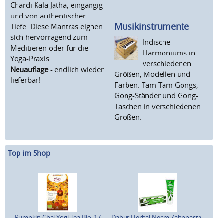
Chardi Kala Jatha, eingängig
und von authentischer
Musikinstrumente
Tiefe. Diese Mantras eignen
sich hervorragend zum
Indische
Meditieren oder für die
Harmoniums in
Yoga-Praxis.
verschiedenen
Neuauflage
- endlich wieder
Größen, Modellen und
lieferbar!
Farben. Tam Tam Gongs,
Gong-Ständer und Gong-
Taschen in verschiedenen
Größen.
Top im Shop
Pumpkin Chai Yogi Tea Bio, 17
Dabur Herbal Neem Zahnpasta,