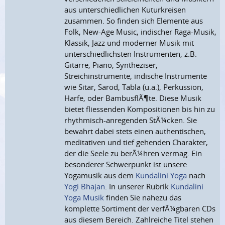
aus unterschiedlichen Kuturkreisen
zusammen. So finden sich Elemente aus
Folk, New-Age Music, indischer Raga-Musik,
Klassik, Jazz und moderner Musik mit
unterschiedlichsten Instrumenten, z.B.
Gitarre, Piano, Syntheziser,
Streichinstrumente, indische Instrumente
wie Sitar, Sarod, Tabla (u.a.), Perkussion,
Harfe, oder BambusflÃ¶te. Diese Musik
bietet fliessenden Kompositionen bis hin zu
rhythmisch-anregenden StÃ¼cken. Sie
bewahrt dabei stets einen authentischen,
meditativen und tief gehenden Charakter,
der die Seele zu berÃ¼hren vermag. Ein
besonderer Schwerpunkt ist unsere
Yogamusik aus dem
Kundalini Yoga
nach
Yogi Bhajan
. In unserer Rubrik
Kundalini
Yoga Musik
finden Sie nahezu das
komplette Sortiment der verfÃ¼gbaren CDs
aus diesem Bereich. Zahlreiche Titel stehen