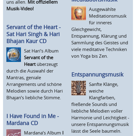
uns allen.
Mit offiziellem
Musik-Video!
Ausgewählte
Meditationsmusik
für inneres
Servant of the Heart -
Gleichgewicht,
Sat Hari Singh & Hari
Entspannung, Klärung und
Bhajan Kaur CD
Sammlung des Geistes und
viele meditative Techniken
Sat Hari’s Album
von Yoga bis Zen.
Servant of the
Heart
überzeugt
durch die Auswahl der
Entspannungsmusik
Mantras, geniale
Sanfte Klänge,
Arrangements und schöne
weiche
Melodien sowie durch Hari
Klangfarben,
Bhajan’s liebliche Stimme.
fließende Sounds und
liebliche Melodien voller
I Have Found in Me -
Harmonie und Leichtigkeit -
Mardana CD
unsere Entspannungsmusik
lässt die Seele baumeln.
Mardana’s Album
I