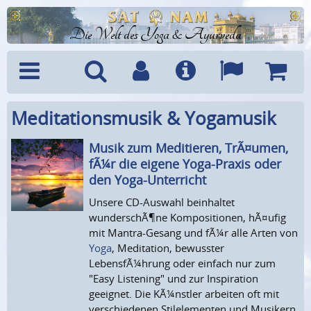
Die Welt des Yoga & Ayurveda
Meditationsmusik & Yogamusik
Menü
Suche
Benutzerkonto
Info
Sprachen
Warenk
Musik zum Meditieren, TrÃ¤umen,
fÃ¼r die eigene Yoga-Praxis oder
den Yoga-Unterricht
Unsere CD-Auswahl beinhaltet
wunderschÃ¶ne Kompositionen, hÃ¤ufig
mit Mantra-Gesang und fÃ¼r alle Arten von
Yoga
, Meditation, bewusster
LebensfÃ¼hrung oder einfach nur zum
"Easy Listening" und zur Inspiration
geeignet. Die KÃ¼nstler arbeiten oft mit
verschiedenen Stilelementen und Musikern