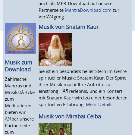
auch als MP3-Download auf unserer
Partnerseite
MantraDownload.com
zur
VerfÃ¼gung.
Musik von Snatam Kaur
Musik zum
Download
Sie ist ein besonders heller Stern im Genre
spiritueller Musik: Snatam Kaur. Der Spirit
Zahlreiche
ihrer Musik macht Ihre Auftritte zu
Mantras und
einstrong HÃ¶rerlebnis, und ein Konzert
MusikstÃ¼cke
mit Snatam Kaur wird zu einer besonderen
zum
spirituellen Erfahrung.
Mehr Details...
Meditatieren
bieten wir
Musik von Mirabai Ceiba
Ã¼ber unsere
Partnerseite
zum