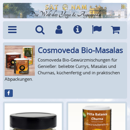
Die Welt des Yoga & Ayurveda
Cosmoveda Bio-Masalas
Menü
Suche
Benutzerkonto
Info
Sprachen
Warenk
Cosmoveda Bio-Gewürzmischungen für
Genießer: beliebte Currys, Masalas und
Churnas, küchenfertig und in praktischen
Abpackungen.