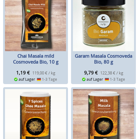
Chai Masala mild
Garam Masala Cosmoveda
Cosmoveda Bio, 10 g
Bio, 80 g
1,19
€
9,79
€
119,00 € / kg
122,38 € / kg
auf Lager
1-3 Tage
auf Lager
1-3 Tage