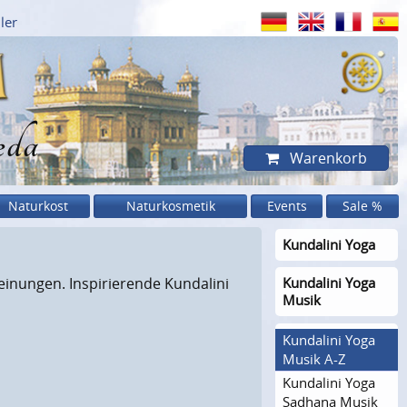
ler
eda
Warenkorb
Naturkost
Naturkosmetik
Events
Sale %
Kundalini Yoga
heinungen. Inspirierende Kundalini
Kundalini Yoga
Musik
Kundalini Yoga
Musik A-Z
Kundalini Yoga
Sadhana Musik