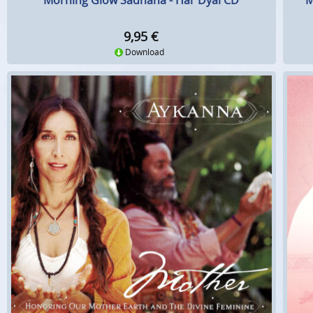
Morning Glow Sadhana - Har Dyal CD
M
9,95
€
Download