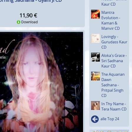
rning Sadhana - Gyani Ji CD
Kaur CD
Mantra
11,90
€
Evolution -
Download
Kamari &
Manvir CD
Lovingly -
Gurudass Kaur
CD
Aloka's Grace -
Siri Sadhana
Kaur CD
The Aquarian
Dawn
Sadhana -
Pritpal Singh
CD
In Thy Name -
Tera Naam CD
alle Top 24