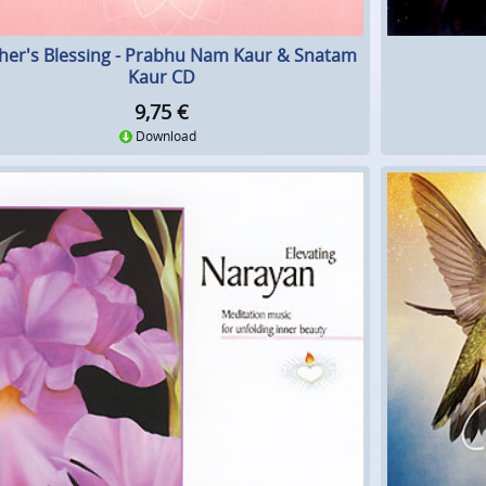
her's Blessing - Prabhu Nam Kaur & Snatam
Kaur CD
9,75
€
Download