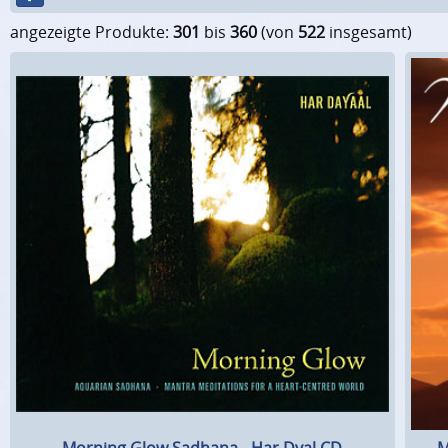
angezeigte Produkte:
301
bis
360
(von
522
insgesamt)