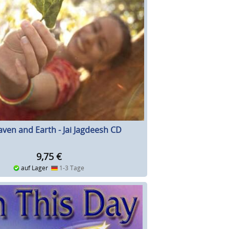
ven and Earth - Jai Jagdeesh CD
9,75
€
auf Lager
1-3 Tage