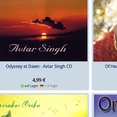
Odyssey at Dawn - Avtar Singh CD
Of Hea
4,99
€
auf Lager
1-3 Tage