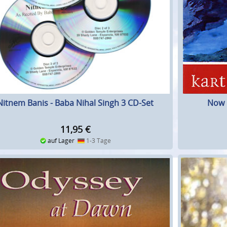
Nitnem Banis - Baba Nihal Singh 3 CD-Set
Now K
11,95
€
auf Lager
1-3 Tage