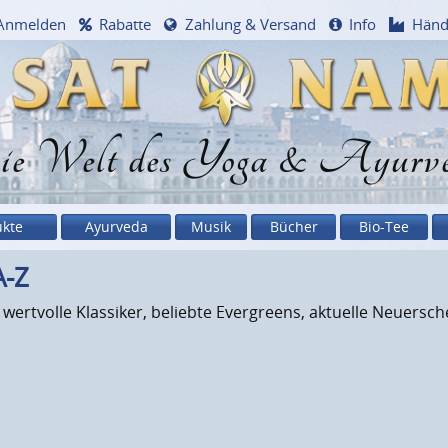
Anmelden
Rabatte
Zahlung & Versand
Info
Händ
e Welt des Yoga & Ayurv
ukte
Ayurveda
Musik
Bücher
Bio-Tee
A-Z
: wertvolle Klassiker, beliebte Evergreens, aktuelle Neuersc