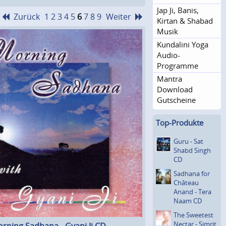
Jap Ji, Banis,
Zurück
1
2
3
4
5
6
7
8
9
Weiter
Kirtan & Shabad
Musik
Kundalini Yoga
Audio-
Programme
Mantra
Download
Gutscheine
Top-Produkte
Guru - Sat
Shabd Singh
CD
Sadhana for
Château
Anand - Tera
Naam CD
The Sweetest
Nectar - Simrit