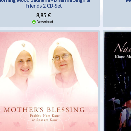
orning Mood Sadhana - Dharma Singh &
Mo
Friends 2 CD-Set
8,85
€
Download